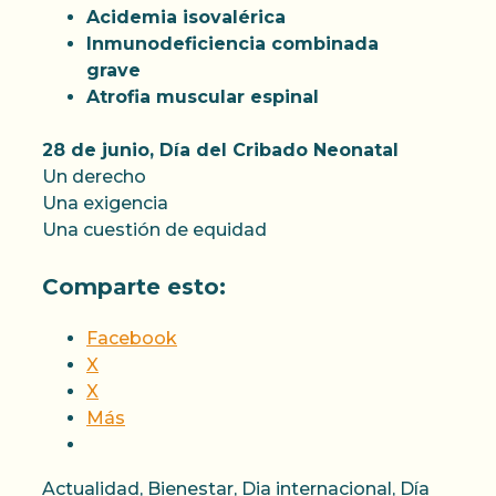
Acidemia isovalérica
Inmunodeficiencia combinada
grave
Atrofia muscular espinal
28 de junio, Día del Cribado Neonatal
Un derecho
Una exigencia
Una cuestión de equidad
Comparte esto:
Facebook
X
X
Más
Categorías
Actualidad
,
Bienestar
,
Dia internacional
,
Día