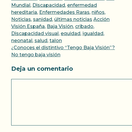
Mundial
,
Discapacidad
,
enfermedad
hereditaria
,
Enfermedades Raras
,
niños
,
Etiquetas
Noticias
,
sanidad
,
últimas noticias
Acción
Visión España
,
Baja Visión
,
cribado
,
Discapacidad visual
,
equidad
,
igualdad
,
neonatal
,
salud
,
talon
¿Conoces el distintivo “Tengo Baja Visión”?
No tengo baja visión
Deja un comentario
Comentario