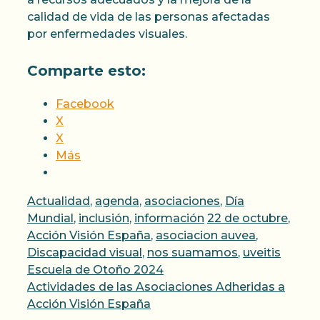
calidad de vida de las personas afectadas
por enfermedades visuales.
Comparte esto:
Facebook
X
X
Más
Categorías
Actualidad
,
agenda
,
asociaciones
,
Día
Etiquetas
Mundial
,
inclusión
,
información
22 de octubre
,
Acción Visión España
,
asociacion auvea
,
Discapacidad visual
,
nos suamamos
,
uveitis
Escuela de Otoño 2024
Actividades de las Asociaciones Adheridas a
Acción Visión España