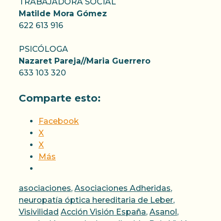
TRABAJADORA SOCIAL
Matilde Mora Gómez
622 613 916
PSICÓLOGA
Nazaret Pareja//Maria Guerrero
633 103 320
Comparte esto:
Facebook
X
X
Más
Categorías
asociaciones
,
Asociaciones Adheridas
,
neuropatía óptica hereditaria de Leber
,
Etiquetas
Visivilidad
Acción Visión España
,
Asanol
,