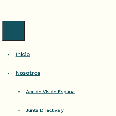
Saltar
al
contenido
Menú
Inicio
Nosotros
Acción Visión España
Junta Directiva y