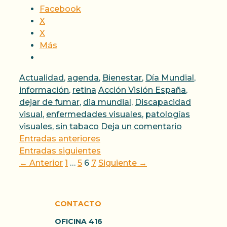
Facebook
X
X
Más
Categorías
Actualidad
,
agenda
,
Bienestar
,
Día Mundial
,
Etiquetas
información
,
retina
Acción Visión España
,
dejar de fumar
,
dia mundial
,
Discapacidad
visual
,
enfermedades visuales
,
patologías
visuales
,
sin tabaco
Deja un comentario
Entradas anteriores
Entradas siguientes
Página
Página
Página
Página
←
Anterior
1
…
5
6
7
Siguiente
→
CONTACTO
OFICINA 416