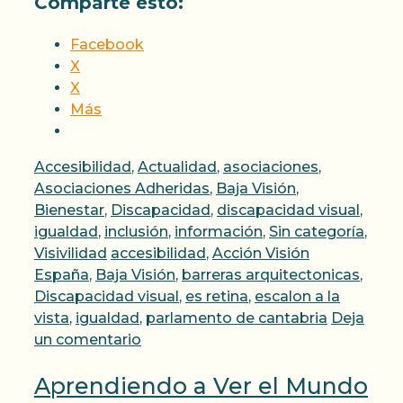
Comparte esto:
Facebook
X
X
Más
Categorías
Accesibilidad
,
Actualidad
,
asociaciones
,
Asociaciones Adheridas
,
Baja Visión
,
Bienestar
,
Discapacidad
,
discapacidad visual
,
igualdad
,
inclusión
,
información
,
Sin categoría
,
Etiquetas
Visivilidad
accesibilidad
,
Acción Visión
España
,
Baja Visión
,
barreras arquitectonicas
,
Discapacidad visual
,
es retina
,
escalon a la
vista
,
igualdad
,
parlamento de cantabria
Deja
un comentario
Aprendiendo a Ver el Mundo