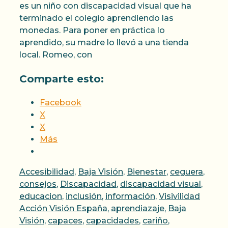
es un niño con discapacidad visual que ha
terminado el colegio aprendiendo las
monedas. Para poner en práctica lo
aprendido, su madre lo llevó a una tienda
local. Romeo, con
Comparte esto:
Facebook
X
X
Más
Categorías
Accesibilidad
,
Baja Visión
,
Bienestar
,
ceguera
,
consejos
,
Discapacidad
,
discapacidad visual
,
Etique
educacion
,
inclusión
,
información
,
Visivilidad
Acción Visión España
,
aprendiazaje
,
Baja
Visión
,
capaces
,
capacidades
,
cariño
,