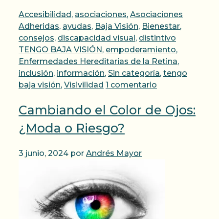
Categorías
Accesibilidad
,
asociaciones
,
Asociaciones
Adheridas
,
ayudas
,
Baja Visión
,
Bienestar
,
consejos
,
discapacidad visual
,
distintivo
TENGO BAJA VISIÓN
,
empoderamiento
,
Enfermedades Hereditarias de la Retina
,
inclusión
,
información
,
Sin categoría
,
tengo
baja visión
,
Visivilidad
1 comentario
Cambiando el Color de Ojos:
¿Moda o Riesgo?
3 junio, 2024
por
Andrés Mayor