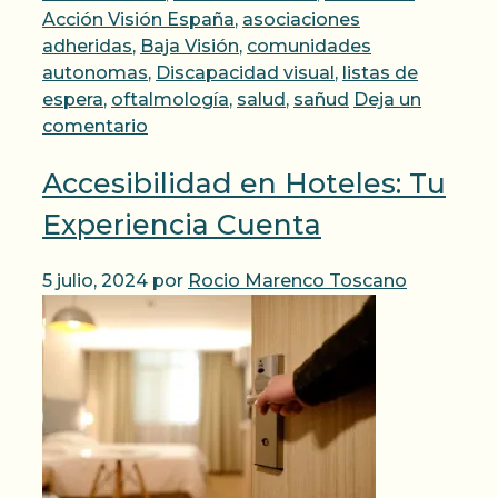
Acción Visión España
,
asociaciones
adheridas
,
Baja Visión
,
comunidades
autonomas
,
Discapacidad visual
,
listas de
espera
,
oftalmología
,
salud
,
sañud
Deja un
comentario
Accesibilidad en Hoteles: Tu
Experiencia Cuenta
5 julio, 2024
por
Rocio Marenco Toscano