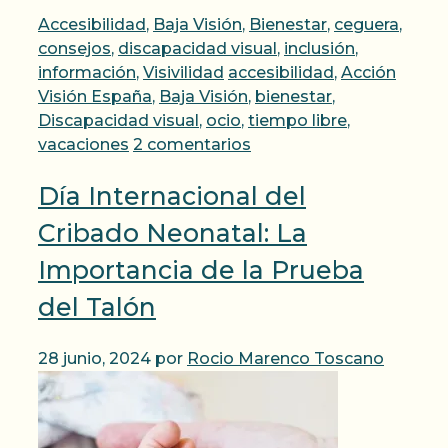
Categorías
Accesibilidad
,
Baja Visión
,
Bienestar
,
ceguera
,
consejos
,
discapacidad visual
,
inclusión
,
Etiquetas
información
,
Visivilidad
accesibilidad
,
Acción
Visión España
,
Baja Visión
,
bienestar
,
Discapacidad visual
,
ocio
,
tiempo libre
,
vacaciones
2 comentarios
Día Internacional del
Cribado Neonatal: La
Importancia de la Prueba
del Talón
28 junio, 2024
por
Rocio Marenco Toscano