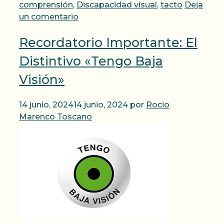
comprensión
,
Discapacidad visual
,
tacto
Deja
un comentario
Recordatorio Importante: El
Distintivo «Tengo Baja
Visión»
14 junio, 2024
14 junio, 2024
por
Rocio
Marenco Toscano