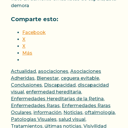
demora
Comparte esto:
Facebook
X
X
Más
Categorías
Actualidad
,
asociaciones
,
Asociaciones
Adheridas
,
Bienestar
,
ceguera evitable
,
Conclusiones
,
Discapacidad
,
discapacidad
visual
,
enfermedad hereditaria
,
Enfermedades Hereditarias de la Retina
,
Enfermedades Raras
,
Enfermedades Raras
Oculares
,
información
,
Noticias
,
oftalmología
,
Patologías Visuales
,
salud visual
,
Etiqueta
Tratamientos
,
últimas noticias
,
Visivilidad