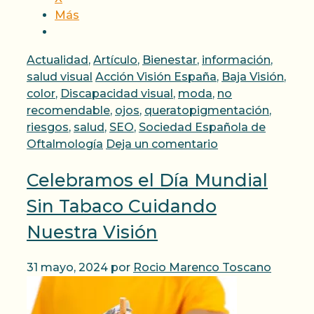
Más
Categorías
Actualidad
,
Artículo
,
Bienestar
,
información
,
Etiquetas
salud visual
Acción Visión España
,
Baja Visión
,
color
,
Discapacidad visual
,
moda
,
no
recomendable
,
ojos
,
queratopigmentación
,
riesgos
,
salud
,
SEO
,
Sociedad Española de
Oftalmología
Deja un comentario
Celebramos el Día Mundial
Sin Tabaco Cuidando
Nuestra Visión
31 mayo, 2024
por
Rocio Marenco Toscano