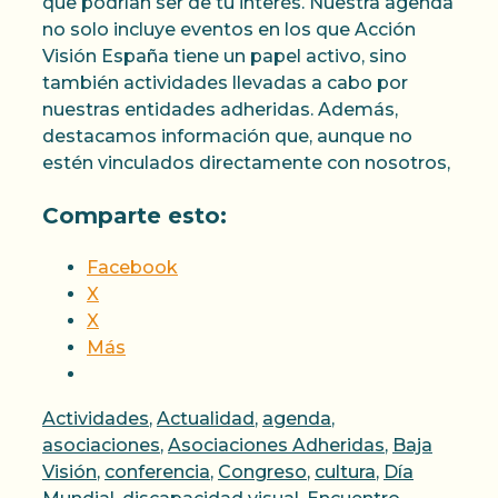
que podrían ser de tu interés. Nuestra agenda
no solo incluye eventos en los que Acción
Visión España tiene un papel activo, sino
también actividades llevadas a cabo por
nuestras entidades adheridas. Además,
destacamos información que, aunque no
estén vinculados directamente con nosotros,
Comparte esto:
Facebook
X
X
Más
Categorías
Actividades
,
Actualidad
,
agenda
,
asociaciones
,
Asociaciones Adheridas
,
Baja
Visión
,
conferencia
,
Congreso
,
cultura
,
Día