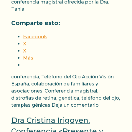
conferencia magistral ofrecida por la Dra.
Tania
Comparte esto:
Facebook
X
X
Más
Categorías
Etiquetas
conferencia
,
Teléfono del Ojo
Acción Visión
España
,
colaboración de familiares y
asociaciones
,
Conferencia magistral
,
distrofias de retina
,
genética
,
teléfono del ojo
,
terapias génicas
Deja un comentario
Dra Cristina Irigoyen.
Conferencia «Presente y