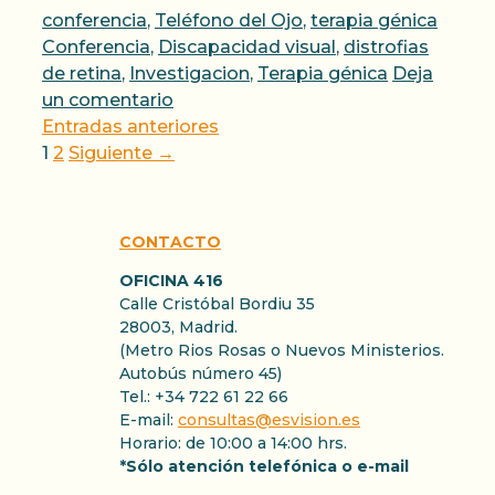
Categorías
Etique
conferencia
,
Teléfono del Ojo
,
terapia génica
Conferencia
,
Discapacidad visual
,
distrofias
de retina
,
Investigacion
,
Terapia génica
Deja
un comentario
Entradas anteriores
Página
Página
1
2
Siguiente
→
CONTACTO
OFICINA 416
Calle Cristóbal Bordiu 35
28003, Madrid.
(Metro Rios Rosas o Nuevos Ministerios.
Autobús número 45)
Tel.: +34 722 61 22 66
E-mail:
consultas@esvision.es
Horario: de 10:00 a 14:00 hrs.
*Sólo atención telefónica o e-mail