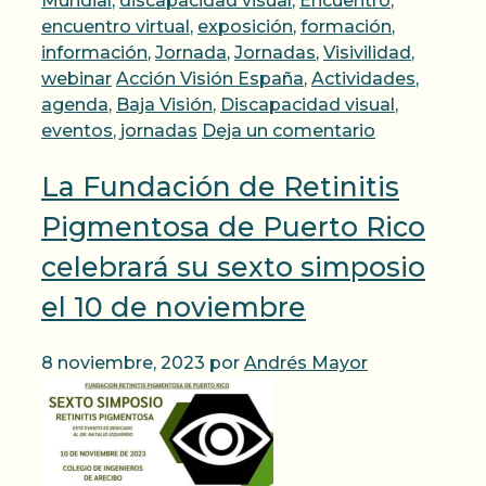
Mundial
,
discapacidad visual
,
Encuentro
,
encuentro virtual
,
exposición
,
formación
,
información
,
Jornada
,
Jornadas
,
Visivilidad
,
Etiquetas
webinar
Acción Visión España
,
Actividades
,
agenda
,
Baja Visión
,
Discapacidad visual
,
eventos
,
jornadas
Deja un comentario
La Fundación de Retinitis
Pigmentosa de Puerto Rico
celebrará su sexto simposio
el 10 de noviembre
8 noviembre, 2023
por
Andrés Mayor