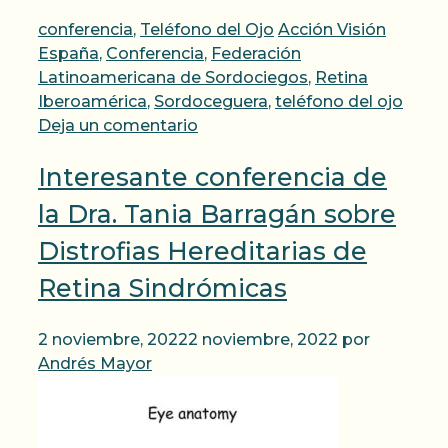
Categorías
Etiquetas
conferencia
,
Teléfono del Ojo
Acción Visión
España
,
Conferencia
,
Federación
Latinoamericana de Sordociegos
,
Retina
Iberoamérica
,
Sordoceguera
,
teléfono del ojo
Deja un comentario
Interesante conferencia de
la Dra. Tania Barragán sobre
Distrofias Hereditarias de
Retina Sindrómicas
2 noviembre, 2022
2 noviembre, 2022
por
Andrés Mayor