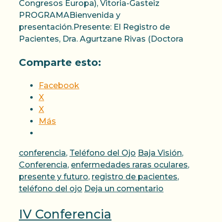
Congresos Europa), Vitoria-Gasteiz
PROGRAMABienvenida y
presentación.Presente: El Registro de
Pacientes, Dra. Agurtzane Rivas (Doctora
Comparte esto:
Facebook
X
X
Más
Categorías
Etiquetas
conferencia
,
Teléfono del Ojo
Baja Visión
,
Conferencia
,
enfermedades raras oculares
,
presente y futuro
,
registro de pacientes
,
teléfono del ojo
Deja un comentario
IV Conferencia