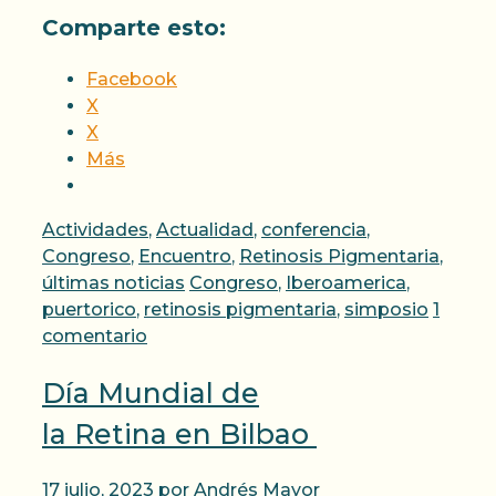
Comparte esto:
Facebook
X
X
Más
Categorías
Actividades
,
Actualidad
,
conferencia
,
Congreso
,
Encuentro
,
Retinosis Pigmentaria
,
Etiquetas
últimas noticias
Congreso
,
Iberoamerica
,
puertorico
,
retinosis pigmentaria
,
simposio
1
comentario
Día Mundial de
la Retina en Bilbao
17 julio, 2023
por
Andrés Mayor