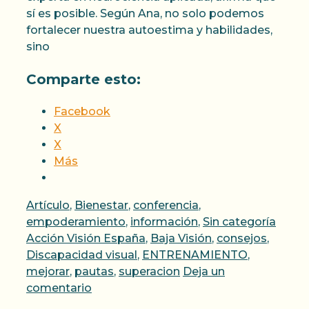
sí es posible. Según Ana, no solo podemos
fortalecer nuestra autoestima y habilidades,
sino
Comparte esto:
Facebook
X
X
Más
Categorías
Artículo
,
Bienestar
,
conferencia
,
Etiqu
empoderamiento
,
información
,
Sin categoría
Acción Visión España
,
Baja Visión
,
consejos
,
Discapacidad visual
,
ENTRENAMIENTO
,
mejorar
,
pautas
,
superacion
Deja un
comentario