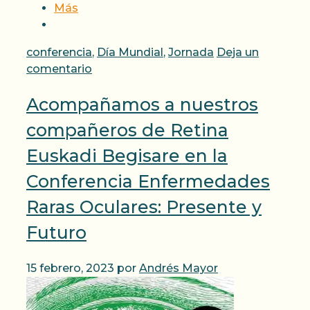
Más
Categorías
conferencia
,
Día Mundial
,
Jornada
Deja un
comentario
Acompañamos a nuestros
compañeros de Retina
Euskadi Begisare en la
Conferencia Enfermedades
Raras Oculares: Presente y
Futuro
15 febrero, 2023
por
Andrés Mayor