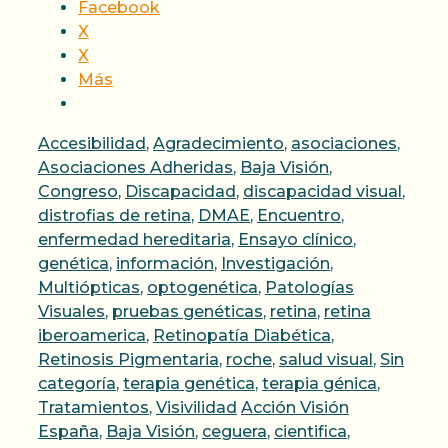
Facebook
X
X
Más
Categorías
Accesibilidad
,
Agradecimiento
,
asociaciones
,
Asociaciones Adheridas
,
Baja Visión
,
Congreso
,
Discapacidad
,
discapacidad visual
,
distrofias de retina
,
DMAE
,
Encuentro
,
enfermedad hereditaria
,
Ensayo clínico
,
genética
,
información
,
Investigación
,
Multiópticas
,
optogenética
,
Patologías
Visuales
,
pruebas genéticas
,
retina
,
retina
iberoamerica
,
Retinopatía Diabética
,
Retinosis Pigmentaria
,
roche
,
salud visual
,
Sin
categoría
,
terapia genética
,
terapia génica
,
Etiquetas
Tratamientos
,
Visivilidad
Acción Visión
España
,
Baja Visión
,
ceguera
,
cientifica
,