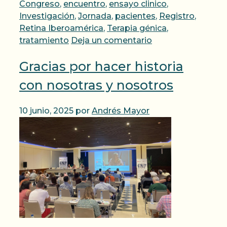
Congreso
,
encuentro
,
ensayo clinico
,
Investigación
,
Jornada
,
pacientes
,
Registro
,
Retina Iberoamérica
,
Terapia génica
,
tratamiento
Deja un comentario
Gracias por hacer historia
con nosotras y nosotros
10 junio, 2025
por
Andrés Mayor