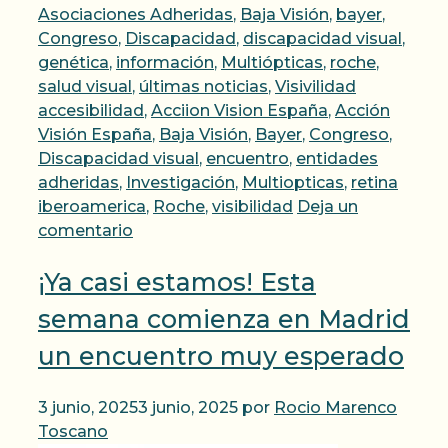
Asociaciones Adheridas
,
Baja Visión
,
bayer
,
Congreso
,
Discapacidad
,
discapacidad visual
,
genética
,
información
,
Multiópticas
,
roche
,
Etiquetas
salud visual
,
últimas noticias
,
Visivilidad
accesibilidad
,
Acciion Vision España
,
Acción
Visión España
,
Baja Visión
,
Bayer
,
Congreso
,
Discapacidad visual
,
encuentro
,
entidades
adheridas
,
Investigación
,
Multiopticas
,
retina
iberoamerica
,
Roche
,
visibilidad
Deja un
comentario
¡Ya casi estamos! Esta
semana comienza en Madrid
un encuentro muy esperado
3 junio, 2025
3 junio, 2025
por
Rocio Marenco
Toscano