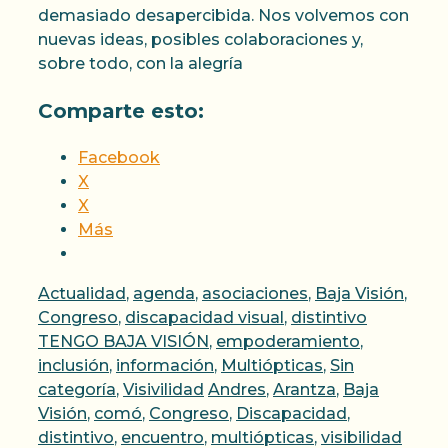
demasiado desapercibida. Nos volvemos con
nuevas ideas, posibles colaboraciones y,
sobre todo, con la alegría
Comparte esto:
Facebook
X
X
Más
Categorías
Actualidad
,
agenda
,
asociaciones
,
Baja Visión
,
Congreso
,
discapacidad visual
,
distintivo
TENGO BAJA VISIÓN
,
empoderamiento
,
inclusión
,
información
,
Multiópticas
,
Sin
Etiquetas
categoría
,
Visivilidad
Andres
,
Arantza
,
Baja
Visión
,
comó
,
Congreso
,
Discapacidad
,
distintivo
,
encuentro
,
multiópticas
,
visibilidad