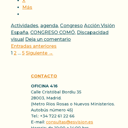
X
Más
Categorías
Etiquetas
Actividades
,
agenda
,
Congreso
Acción Visión
España
,
CONGRESO COMÓ
,
Discapacidad
visual
Deja un comentario
Entradas anteriores
Página
Página
Página
1
2
…
5
Siguiente
→
CONTACTO
OFICINA 416
Calle Cristóbal Bordiu 35
28003, Madrid.
(Metro Rios Rosas o Nuevos Ministerios.
Autobús número 45)
Tel.: +34 722 61 22 66
E-mail:
consultas@esvision.es