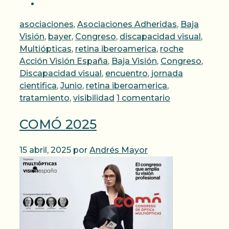
Categorías
asociaciones
,
Asociaciones Adheridas
,
Baja
Visión
,
bayer
,
Congreso
,
discapacidad visual
,
Etiquetas
Multiópticas
,
retina iberoamerica
,
roche
Acción Visión España
,
Baja Visión
,
Congreso
,
Discapacidad visual
,
encuentro
,
jornada
cientifica
,
Junio
,
retina iberoamerica
,
tratamiento
,
visibilidad
1 comentario
COMÓ 2025
15 abril, 2025
por
Andrés Mayor