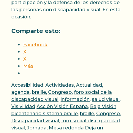
participación y la defensa de los derechos de
las personas con discapacidad visual. En esta
ocasión,
Comparte esto:
Facebook
X
X
Más
Categorías
Accesibilidad
,
Actividades
,
Actualidad
,
agenda
,
braille
,
Congreso
,
foro social de la
discapacidad visual
,
información
,
salud visual
,
Etiquetas
Visivilidad
Acción Visión España
,
Baja Visión
,
bicentenario sistema braille
,
braille
,
Congreso
,
Discapacidad visual
,
foro social discapacidad
visual
,
Jornada
,
Mesa redonda
Deja un