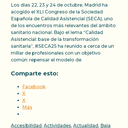
Los días 22, 23 y 24 de octubre, Madrid ha
acogido el XLI Congreso de la Sociedad
Española de Calidad Asistencial (SECA), uno
de los encuentros más relevantes del ámbito
sanitario nacional. Bajo el lema “Calidad
Asistencial: base de la transformación
sanitaria”, #SECA25 ha reunido a cerca de un
millar de profesionales con un objetivo
común: repensar el modelo de
Comparte esto:
Facebook
X
X
Más
Categorías
Accesibilidad
,
Actividades
,
Actualidad
,
Baja