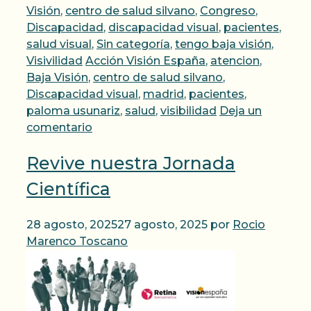
Visión
,
centro de salud silvano
,
Congreso
,
Discapacidad
,
discapacidad visual
,
pacientes
,
salud visual
,
Sin categoría
,
tengo baja visión
,
Etiquetas
Visivilidad
Acción Visión España
,
atencion
,
Baja Visión
,
centro de salud silvano
,
Discapacidad visual
,
madrid
,
pacientes
,
paloma usunariz
,
salud
,
visibilidad
Deja un
comentario
Revive nuestra Jornada
Científica
28 agosto, 2025
27 agosto, 2025
por
Rocio
Marenco Toscano