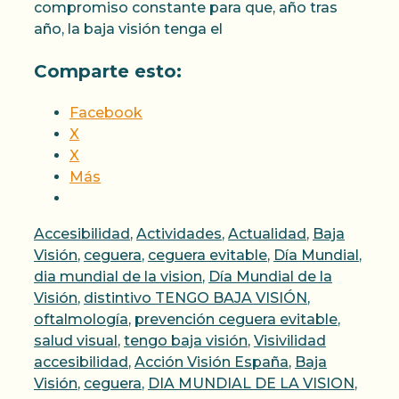
compromiso constante para que, año tras
año, la baja visión tenga el
Comparte esto:
Facebook
X
X
Más
Categorías
Accesibilidad
,
Actividades
,
Actualidad
,
Baja
Visión
,
ceguera
,
ceguera evitable
,
Día Mundial
,
dia mundial de la vision
,
Día Mundial de la
Visión
,
distintivo TENGO BAJA VISIÓN
,
oftalmología
,
prevención ceguera evitable
,
Etiquetas
salud visual
,
tengo baja visión
,
Visivilidad
accesibilidad
,
Acción Visión España
,
Baja
Visión
,
ceguera
,
DIA MUNDIAL DE LA VISION
,