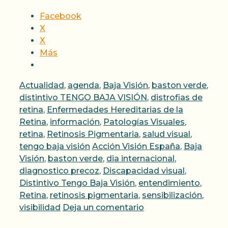
Facebook
X
X
Más
Categorías
Actualidad
,
agenda
,
Baja Visión
,
baston verde
,
distintivo TENGO BAJA VISIÓN
,
distrofias de
retina
,
Enfermedades Hereditarias de la
Retina
,
información
,
Patologías Visuales
,
retina
,
Retinosis Pigmentaria
,
salud visual
,
Etiquetas
tengo baja visión
Acción Visión España
,
Baja
Visión
,
baston verde
,
dia internacional
,
diagnostico precoz
,
Discapacidad visual
,
Distintivo Tengo Baja Visión
,
entendimiento
,
Retina
,
retinosis pigmentaria
,
sensibilización
,
visibilidad
Deja un comentario