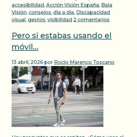
accesibilidad
,
Acción Visión España
,
Baja
Visión
,
consejos
,
dia a dia
,
Discapacidad
visual
,
gestos
,
visibilidad
2 comentarios
Pero si estabas usando el
móvil…
13 abril, 2026
por
Rocio Marenco Toscano