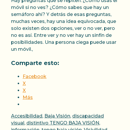
Hay preguntas que se repiten. ¿Cómo usas el
móvil si no ves? ¿Cómo sabes que hay un
semáforo ahí? Y detrás de esas preguntas,
muchas veces, hay una idea equivocada, que
solo existen dos opciones, ver o no ver, pero
no es así. Entre ver y no ver hay un sinfín de
posibilidades. Una persona ciega puede usar
un móvil.,
Comparte esto:
Facebook
X
X
Más
Categorías
Accesibilidad
,
Baja Visión
,
discapacidad
visual
,
distintivo TENGO BAJA VISIÓN
,
Etiquetas
información
,
tengo baja visión
,
Visivilidad