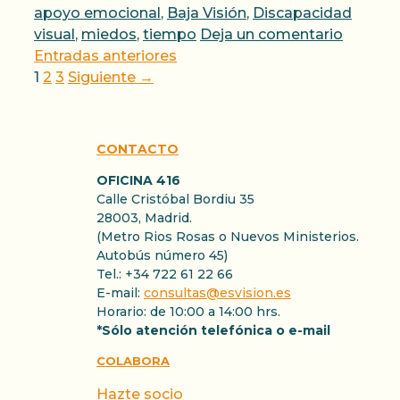
apoyo emocional
,
Baja Visión
,
Discapacidad
visual
,
miedos
,
tiempo
Deja un comentario
Entradas anteriores
Página
Página
Página
1
2
3
Siguiente
→
CONTACTO
OFICINA 416
Calle Cristóbal Bordiu 35
28003, Madrid.
(Metro Rios Rosas o Nuevos Ministerios.
Autobús número 45)
Tel.: +34 722 61 22 66
E-mail:
consultas@esvision.es
Horario: de 10:00 a 14:00 hrs.
*Sólo atención telefónica o e-mail
COLABORA
Hazte socio