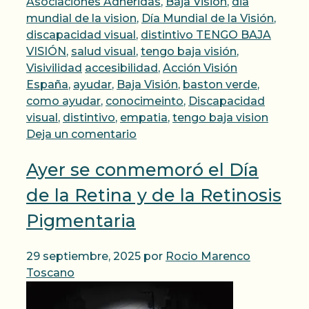
Asociaciones Adheridas
,
Baja Visión
,
dia
mundial de la vision
,
Día Mundial de la Visión
,
discapacidad visual
,
distintivo TENGO BAJA
VISIÓN
,
salud visual
,
tengo baja visión
,
Etiquetas
Visivilidad
accesibilidad
,
Acción Visión
España
,
ayudar
,
Baja Visión
,
baston verde
,
como ayudar
,
conocimeinto
,
Discapacidad
visual
,
distintivo
,
empatia
,
tengo baja vision
Deja un comentario
Ayer se conmemoró el Día
de la Retina y de la Retinosis
Pigmentaria
29 septiembre, 2025
por
Rocio Marenco
Toscano