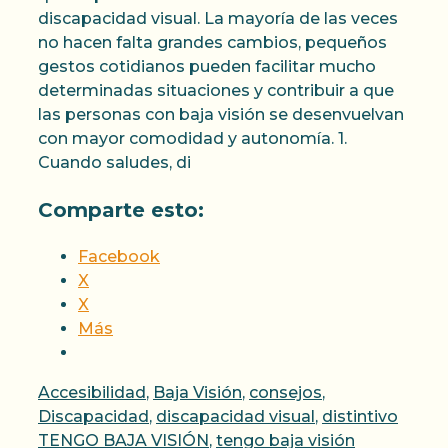
discapacidad visual. La mayoría de las veces
no hacen falta grandes cambios, pequeños
gestos cotidianos pueden facilitar mucho
determinadas situaciones y contribuir a que
las personas con baja visión se desenvuelvan
con mayor comodidad y autonomía. 1.
Cuando saludes, di
Comparte esto:
Facebook
X
X
Más
Categorías
Accesibilidad
,
Baja Visión
,
consejos
,
Discapacidad
,
discapacidad visual
,
distintivo
Etiquetas
TENGO BAJA VISIÓN
,
tengo baja visión