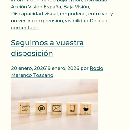
Acción Visión España
,
Baja Visión
,
Discapacidad visual
,
empoderar
,
entre ver y
no ver
,
incomprension
,
visibilidad
Deja un
comentario
Seguimos a vuestra
disposición
20 enero, 2026
19 enero, 2026
por
Rocio
Marenco Toscano