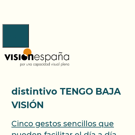
Saltar
al
contenido
Menú
distintivo TENGO BAJA
VISIÓN
Cinco gestos sencillos que
pueden facilitar el día a día