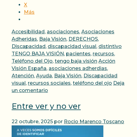
X
Más
Categorías
Accesibilidad
,
asociaciones
,
Asociaciones
Adheridas
,
Baja Visión
,
DERECHOS
,
Discapacidad
,
discapacidad visual
,
distintivo
TENGO BAJA VISIÓN
,
pacientes
,
recursos
,
Etiquetas
Teléfono del Ojo
,
tengo baja visión
Acción
Visión España
,
asociaciones adherdias
,
Atención
,
Ayuda
,
Baja Visión
,
Discapacidad
visual
,
recursos sociales
,
teléfono del ojo
Deja
un comentario
Entre ver y no ver
22 octubre, 2025
por
Rocio Marenco Toscano