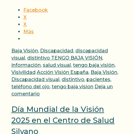
Facebook
X
X
Más
Categorías
Baja Visión
,
Discapacidad
,
discapacidad
visual
,
distintivo TENGO BAJA VISIÓN
,
información
,
salud visual
,
tengo baja visión
,
Etiquetas
Visivilidad
Acción Visión España
,
Baja Visión
,
Discapacidad visual
,
distintivo
,
pacientes
,
teléfono del ojo
,
tengo baja vision
Deja un
comentario
Día Mundial de la Visión
2025 en el Centro de Salud
Silvano