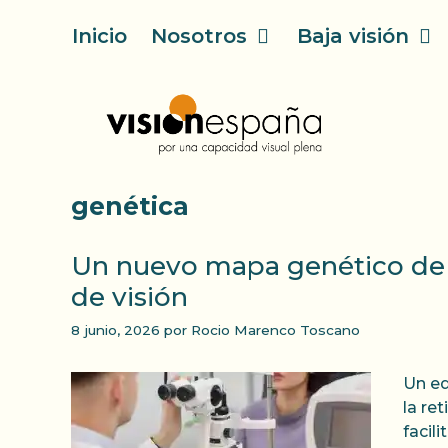
Saltar
Inicio
Nosotros
Baja visión
al
contenido
genética
Un nuevo mapa genético de l
de visión
8 junio, 2026
por
Rocio Marenco Toscano
Un eq
la re
facil