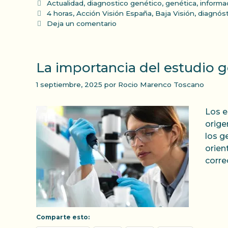
Categorías
Actualidad
,
diagnostico genético
,
genética
,
informa
Etiquetas
4 horas
,
Acción Visión España
,
Baja Visión
,
diagnóst
Deja un comentario
La importancia del estudio 
1 septiembre, 2025
por
Rocio Marenco Toscano
Los e
orige
los g
orien
corre
Comparte esto: