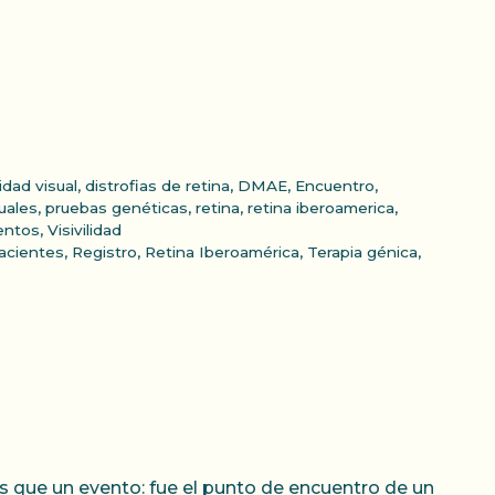
idad visual
,
distrofias de retina
,
DMAE
,
Encuentro
,
uales
,
pruebas genéticas
,
retina
,
retina iberoamerica
,
entos
,
Visivilidad
acientes
,
Registro
,
Retina Iberoamérica
,
Terapia génica
,
s que un evento: fue el punto de encuentro de un