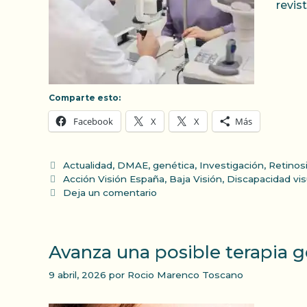
revis
Comparte esto:
Facebook
X
X
Más
Categorías
Actualidad
,
DMAE
,
genética
,
Investigación
,
Retinos
Etiquetas
Acción Visión España
,
Baja Visión
,
Discapacidad vis
Deja un comentario
Avanza una posible terapia 
9 abril, 2026
por
Rocio Marenco Toscano