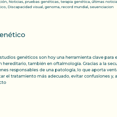
ción
,
Noticias
,
pruebas genéticas
,
terapia genética
,
últimas notici
ico
,
Discapacidad visual
,
genoma
,
record mundial
,
seuenciacion
genético
studios genéticos son hoy una herramienta clave para 
n hereditario, también en oftalmología. Gracias a la secu
enes responsables de una patología, lo que aporta vent
tar el tratamiento más adecuado, evitar confusiones y,
cto