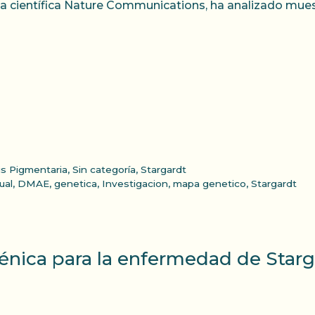
ta científica Nature Communications, ha analizado mues
is Pigmentaria
,
Sin categoría
,
Stargardt
ual
,
DMAE
,
genetica
,
Investigacion
,
mapa genetico
,
Stargardt
génica para la enfermedad de Starg