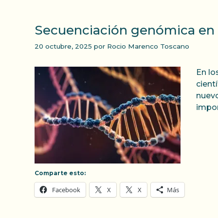
Secuenciación genómica en 
20 octubre, 2025
por
Rocio Marenco Toscano
En lo
cient
nuevo
impor
Comparte esto:
Facebook
X
X
Más