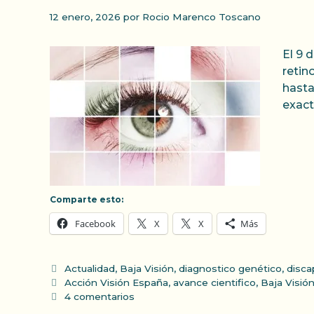
12 enero, 2026
por
Rocio Marenco Toscano
El 9 
retin
hasta
exact
Comparte esto:
Facebook
X
X
Más
Categorías
Actualidad
,
Baja Visión
,
diagnostico genético
,
disca
Etiquetas
Acción Visión España
,
avance cientifico
,
Baja Visió
4 comentarios