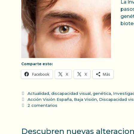
La in
pasos
genét
biote
Comparte esto:
Facebook
X
X
Más
Categorías
Actualidad
,
discapacidad visual
,
genética
,
Investiga
Etiquetas
Acción Visión España
,
Baja Visión
,
Discapacidad vis
2 comentarios
Descubren nuevas alteracione