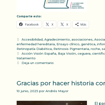
Comparte esto:
Facebook
X
X
Más
Categorías
Accesibilidad
,
Agradecimiento
,
asociaciones
,
Asocia
enfermedad hereditaria
,
Ensayo clínico
,
genética
,
info
Retinopatía Diabética
,
Retinosis Pigmentaria
,
roche
,
sa
Etiquetas
Acción Visión España
,
Baja Visión
,
ceguera
,
cientifi
tratamiento
Deja un comentario
Gracias por hacer historia co
10 junio, 2025
por
Andrés Mayor
El pa