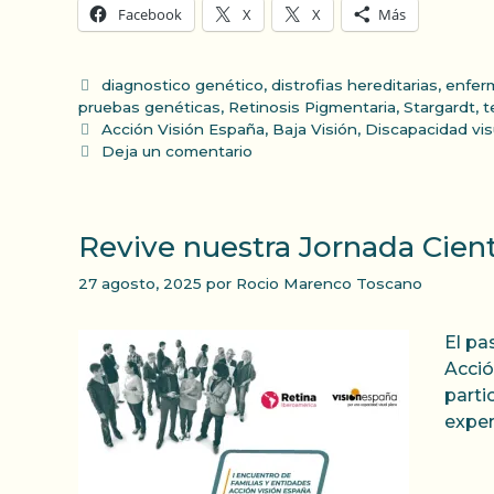
Facebook
X
X
Más
Categorías
diagnostico genético
,
distrofias hereditarias
,
enfer
pruebas genéticas
,
Retinosis Pigmentaria
,
Stargardt
,
t
Etiquetas
Acción Visión España
,
Baja Visión
,
Discapacidad vis
Deja un comentario
Revive nuestra Jornada Cient
27 agosto, 2025
por
Rocio Marenco Toscano
El pa
Acció
parti
exper