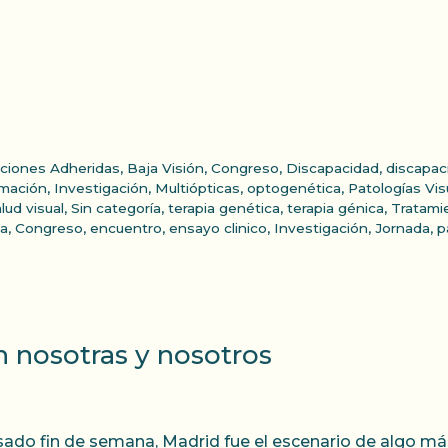
ciones Adheridas
,
Baja Visión
,
Congreso
,
Discapacidad
,
discapac
rmación
,
Investigación
,
Multiópticas
,
optogenética
,
Patologías Vis
lud visual
,
Sin categoría
,
terapia genética
,
terapia génica
,
Tratami
ca
,
Congreso
,
encuentro
,
ensayo clinico
,
Investigación
,
Jornada
,
p
n nosotras y nosotros
sado fin de semana, Madrid fue el escenario de algo má