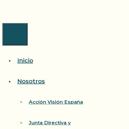
Saltar
al
contenido
Menú
Inicio
Nosotros
Acción Visión España
Junta Directiva y