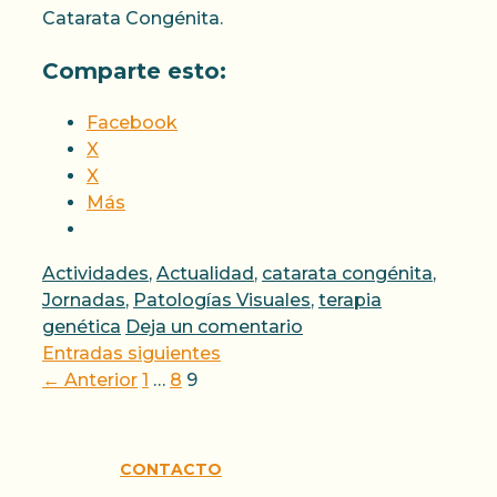
Catarata Congénita.
Comparte esto:
Facebook
X
X
Más
Categorías
Actividades
,
Actualidad
,
catarata congénita
,
Jornadas
,
Patologías Visuales
,
terapia
genética
Deja un comentario
Entradas siguientes
Página
Página
Página
←
Anterior
1
…
8
9
CONTACTO