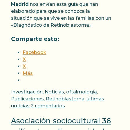
Madrid
nos envían esta guía que han
elaborado para que se conozca la
situación que se vive en las familias con un
«Diagnóstico de Retinoblastoma».
Comparte esto:
Facebook
X
X
Más
Categorías
Investigación
,
Noticias
,
oftalmología
,
Publicaciones
,
Retinoblastoma
,
últimas
noticias
2 comentarios
Asociación sociocultural 36