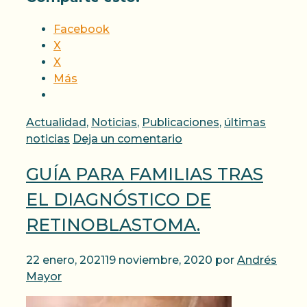
Facebook
X
X
Más
Categorías
Actualidad
,
Noticias
,
Publicaciones
,
últimas
noticias
Deja un comentario
GUÍA PARA FAMILIAS TRAS
EL DIAGNÓSTICO DE
RETINOBLASTOMA.
22 enero, 2021
19 noviembre, 2020
por
Andrés
Mayor