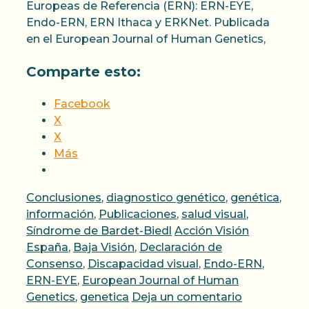
Europeas de Referencia (ERN): ERN-EYE,
Endo-ERN, ERN Ithaca y ERKNet. Publicada
en el European Journal of Human Genetics,
Comparte esto:
Facebook
X
X
Más
Categorías
Conclusiones
,
diagnostico genético
,
genética
,
información
,
Publicaciones
,
salud visual
,
Etiquetas
Síndrome de Bardet-Biedl
Acción Visión
España
,
Baja Visión
,
Declaración de
Consenso
,
Discapacidad visual
,
Endo-ERN
,
ERN-EYE
,
European Journal of Human
Genetics
,
genetica
Deja un comentario