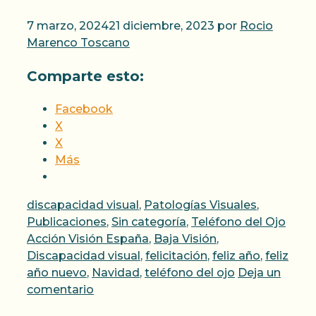
7 marzo, 2024
21 diciembre, 2023
por
Rocio
Marenco Toscano
Comparte esto:
Facebook
X
X
Más
Categorías
discapacidad visual
,
Patologías Visuales
,
Etiqu
Publicaciones
,
Sin categoría
,
Teléfono del Ojo
Acción Visión España
,
Baja Visión
,
Discapacidad visual
,
felicitación
,
feliz año
,
feliz
año nuevo
,
Navidad
,
teléfono del ojo
Deja un
comentario