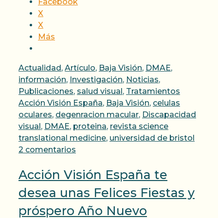
Facebook
X
X
Más
Categorías
Actualidad
,
Artículo
,
Baja Visión
,
DMAE
,
información
,
Investigación
,
Noticias
,
Etiquetas
Publicaciones
,
salud visual
,
Tratamientos
Acción Visión España
,
Baja Visión
,
celulas
oculares
,
degenracion macular
,
Discapacidad
visual
,
DMAE
,
proteina
,
revista science
translational medicine
,
universidad de bristol
2 comentarios
Acción Visión España te
desea unas Felices Fiestas y
próspero Año Nuevo