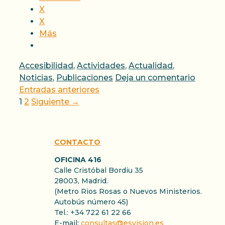
X
X
Más
Categorías
Accesibilidad
,
Actividades
,
Actualidad
,
Noticias
,
Publicaciones
Deja un comentario
Entradas anteriores
Página
Página
1
2
Siguiente
→
CONTACTO
OFICINA 416
Calle Cristóbal Bordiu 35
28003, Madrid.
(Metro Rios Rosas o Nuevos Ministerios.
Autobús número 45)
Tel.: +34 722 61 22 66
E-mail:
consultas@esvision.es