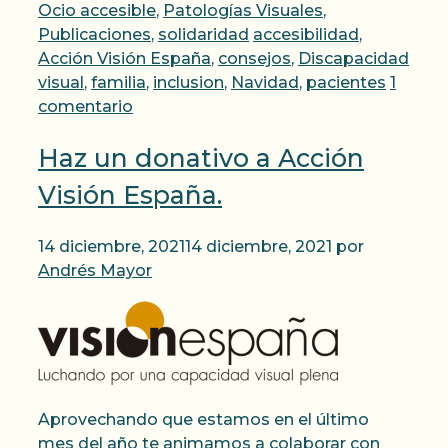
Ocio accesible
,
Patologías Visuales
,
Etiquetas
Publicaciones
,
solidaridad
accesibilidad
,
Acción Visión España
,
consejos
,
Discapacidad
visual
,
familia
,
inclusion
,
Navidad
,
pacientes
1
comentario
Haz un donativo a Acción
Visión España.
14 diciembre, 2021
14 diciembre, 2021
por
Andrés Mayor
Aprovechando que estamos en el último
mes del año te animamos a colaborar con