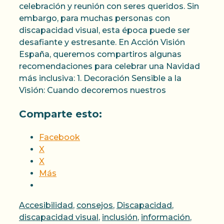
celebración y reunión con seres queridos. Sin
embargo, para muchas personas con
discapacidad visual, esta época puede ser
desafiante y estresante. En Acción Visión
España, queremos compartiros algunas
recomendaciones para celebrar una Navidad
más inclusiva: 1. Decoración Sensible a la
Visión: Cuando decoremos nuestros
Comparte esto:
Facebook
X
X
Más
Categorías
Accesibilidad
,
consejos
,
Discapacidad
,
discapacidad visual
,
inclusión
,
información
,