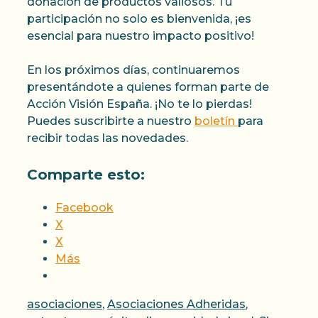
donación de productos valiosos. Tu
participación no solo es bienvenida, ¡es
esencial para nuestro impacto positivo!
En los próximos días, continuaremos
presentándote a quienes forman parte de
Acción Visión España. ¡No te lo pierdas!
Puedes suscribirte a nuestro
boletín
para
recibir todas las novedades.
Comparte esto:
Facebook
X
X
Más
Categorías
asociaciones
,
Asociaciones Adheridas
,