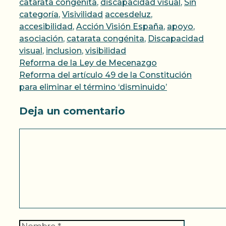
catarata congénita
,
discapacidad visual
,
Sin
Etiquetas
categoría
,
Visivilidad
accesdeluz
,
accesibilidad
,
Acción Visión España
,
apoyo
,
asociación
,
catarata congénita
,
Discapacidad
visual
,
inclusion
,
visibilidad
Reforma de la Ley de Mecenazgo
Reforma del artículo 49 de la Constitución
para eliminar el término ‘disminuido’
Deja un comentario
Comentario
Nombre
Correo