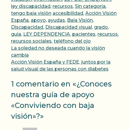
ley discapacidad
,
recursos
,
Sin categoría
,
Etiquetas
tengo baja visión
accesibilidad
,
Acción Visión
España
,
apoyo
,
ayudas
,
Baja Visión
,
Discapacidad
,
Discapacidad visual
,
grado
,
guia
,
LEY DEPENDENCIA
,
pacientes
,
recursos
,
recursos sociales
,
teléfono del ojo
La soledad no deseada cuando la visión
cambia
Acción Visión España y FEDE, juntos por la
salud visual de las personas con diabetes
1 comentario en «¿Conoces
nuestra guía de apoyo
«Conviviendo con baja
visión»?»