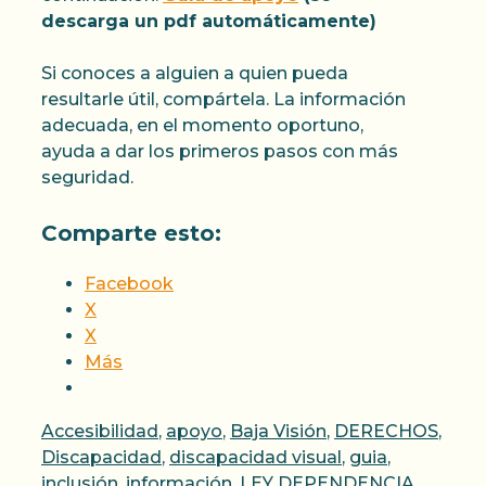
descarga un pdf automáticamente)
Si conoces a alguien a quien pueda
resultarle útil, compártela. La información
adecuada, en el momento oportuno,
ayuda a dar los primeros pasos con más
seguridad.
Comparte esto:
Facebook
X
X
Más
Categorías
Accesibilidad
,
apoyo
,
Baja Visión
,
DERECHOS
,
Discapacidad
,
discapacidad visual
,
guia
,
inclusión
,
información
,
LEY DEPENDENCIA
,