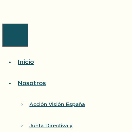
Saltar
al
contenido
Menú
Inicio
Nosotros
Acción Visión España
Junta Directiva y