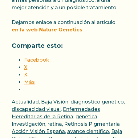
a más personas a un diagnóstico, a una
mejor atención y a un posible tratamiento.
Dejamos enlace a continuación al artículo
en la web Nature Genetics
Comparte esto:
Facebook
X
X
Más
Categorías
Actualidad
,
Baja Visión
,
diagnostico genético
,
discapacidad visual
,
Enfermedades
Hereditarias de la Retina
,
genética
,
Etique
Investigación
,
retina
,
Retinosis Pigmentaria
Acción Visión España
,
avance cientifico
,
Baja