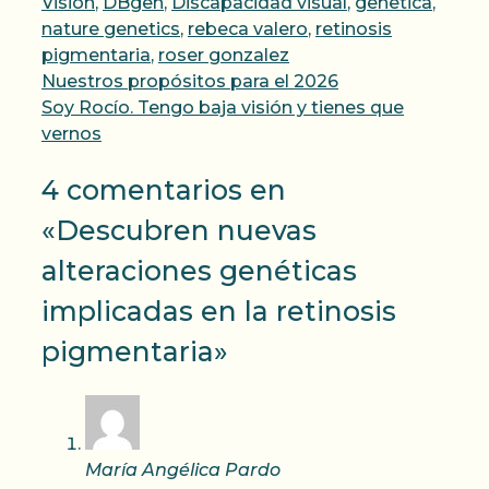
Visión
,
DBgen
,
Discapacidad visual
,
genetica
,
nature genetics
,
rebeca valero
,
retinosis
pigmentaria
,
roser gonzalez
Nuestros propósitos para el 2026
Soy Rocío. Tengo baja visión y tienes que
vernos
4 comentarios en
«Descubren nuevas
alteraciones genéticas
implicadas en la retinosis
pigmentaria»
María Angélica Pardo