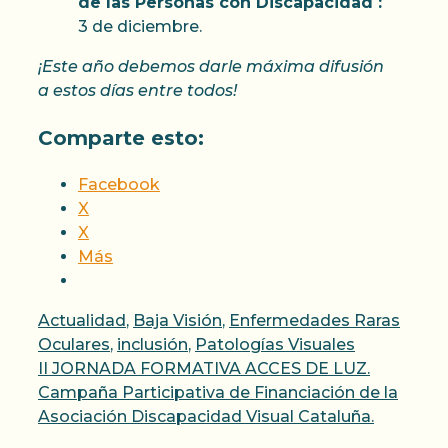
de las Personas con Discapacidad :
3 de diciembre.
¡Este año debemos darle máxima difusión
a estos días entre todos!
Comparte esto:
Facebook
X
X
Más
Categorías
Actualidad
,
Baja Visión
,
Enfermedades Raras
Oculares
,
inclusión
,
Patologías Visuales
II JORNADA FORMATIVA ACCES DE LUZ.
Campaña Participativa de Financiación de la
Asociación Discapacidad Visual Cataluña.