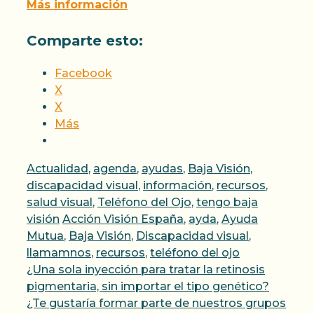
Más información
Comparte esto:
Facebook
X
X
Más
Categorías
Actualidad
,
agenda
,
ayudas
,
Baja Visión
,
discapacidad visual
,
información
,
recursos
,
salud visual
,
Teléfono del Ojo
,
tengo baja
Etiquetas
visión
Acción Visión España
,
ayda
,
Ayuda
Mutua
,
Baja Visión
,
Discapacidad visual
,
llamamnos
,
recursos
,
teléfono del ojo
¿Una sola inyección para tratar la retinosis
pigmentaria, sin importar el tipo genético?
¿Te gustaría formar parte de nuestros grupos