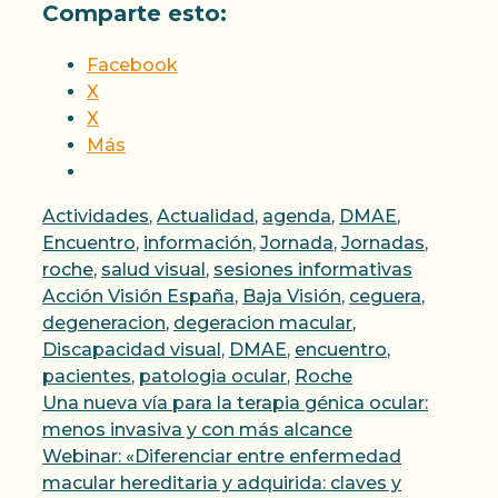
Comparte esto:
Facebook
X
X
Más
Categorías
Actividades
,
Actualidad
,
agenda
,
DMAE
,
Encuentro
,
información
,
Jornada
,
Jornadas
,
Etiqueta
roche
,
salud visual
,
sesiones informativas
Acción Visión España
,
Baja Visión
,
ceguera
,
degeneracion
,
degeracion macular
,
Discapacidad visual
,
DMAE
,
encuentro
,
pacientes
,
patologia ocular
,
Roche
Una nueva vía para la terapia génica ocular:
menos invasiva y con más alcance
Webinar: «Diferenciar entre enfermedad
macular hereditaria y adquirida: claves y