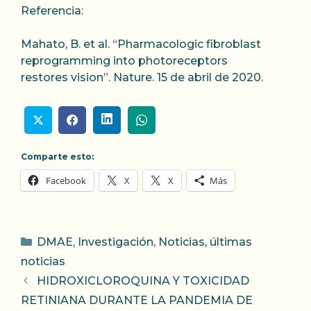
Referencia:
Mahato, B. et al. “Pharmacologic fibroblast
reprogramming into photoreceptors
restores vision”. Nature. 15 de abril de 2020.
Comparte esto:
Facebook
X
X
Más
Categorías
DMAE
,
Investigación
,
Noticias
,
últimas
noticias
HIDROXICLOROQUINA Y TOXICIDAD
RETINIANA DURANTE LA PANDEMIA DE