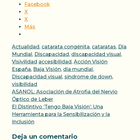
Facebook
X
X
Más
Categorías
Actualidad
,
catarata congénita
,
cataratas
,
Día
Mundial
,
Discapacidad
,
discapacidad visual
,
Etiquetas
Visivilidad
accesibilidad
,
Acción Visión
España
,
Baja Visión
,
dia mundial
,
Discapacidad visual
,
sindrome de down
,
visibilidad
ASANOL: Asociación de Atrofia del Nervio
Óptico de Leber
El Distintivo ‘Tengo Baja Visión’: Una
Herramienta para la Sensibilización y la
Inclusión
Deja un comentario