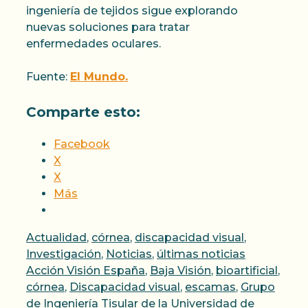
ingeniería de tejidos sigue explorando
nuevas soluciones para tratar
enfermedades oculares.
Fuente:
El Mundo.
Comparte esto:
Facebook
X
X
Más
Categorías
Actualidad
,
córnea
,
discapacidad visual
,
Etiquetas
Investigación
,
Noticias
,
últimas noticias
Acción Visión España
,
Baja Visión
,
bioartificial
,
córnea
,
Discapacidad visual
,
escamas
,
Grupo
de Ingeniería Tisular de la Universidad de