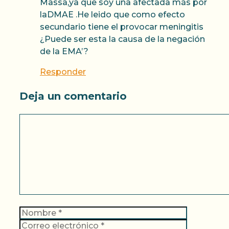
Massa,ya que soy una afectada más por
laDMAE .He leido que como efecto
secundario tiene el provocar meningitis
¿Puede ser esta la causa de la negación
de la EMA’?
Responder
Deja un comentario
Comentario
Nombre
Correo
electrónic
Web