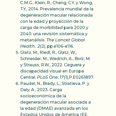
C.M.G., Klein, R., Cheng, C.Y. y Wong,
T.Y., 2014. Prevalencia mundial de la
degeneración macular relacionada
con la edad y proyección de la
carga de morbilidad para 2020 y
2040: una revisión sistemática y
metanálisis.
The Lancet Global
Health
,
2
(2), pp.e106-e116.
Glatz, M., Riedl, R., Glatz, W.,
Schneider, M., Wedrich, A., Bolz, M.
y Strauss, R.W., 2022. Ceguera y
discapacidad visual en Europa
Central.
PLoS One
,
17
(1),P.E0261897.
Paudel, N., Brady, L., Stratieva, P. y
Daly, A., 2023. Carga
socioeconómica de la
degeneración macular asociada a
la edad (DMAE) avanzada en los
Estados Unidos de América (EE.