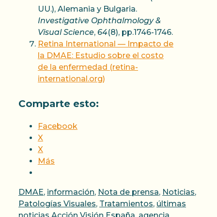
UU.), Alemania y Bulgaria.
Investigative Ophthalmology &
Visual Science
,
64
(8), pp.1746-1746.
Retina International — Impacto de
la DMAE: Estudio sobre el costo
de la enfermedad (retina-
international.org)
Comparte esto:
Facebook
X
X
Más
Categorías
DMAE
,
información
,
Nota de prensa
,
Noticias
,
Patologías Visuales
,
Tratamientos
,
últimas
Etiquetas
noticias
Acción Visión España
,
agencia