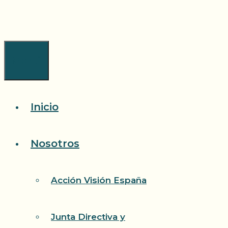
Saltar
al
contenido
Menú
Inicio
Nosotros
Acción Visión España
Junta Directiva y