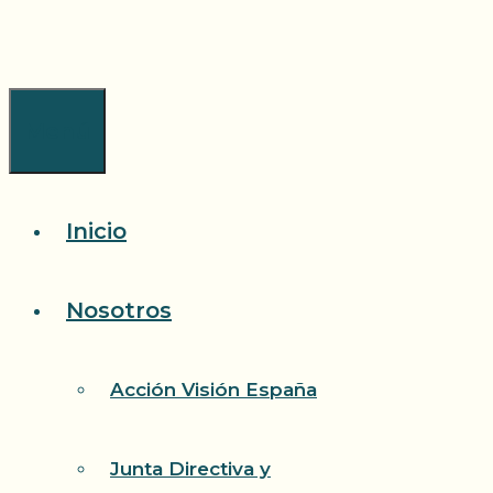
Saltar
al
contenido
Menú
Inicio
Nosotros
Acción Visión España
Junta Directiva y