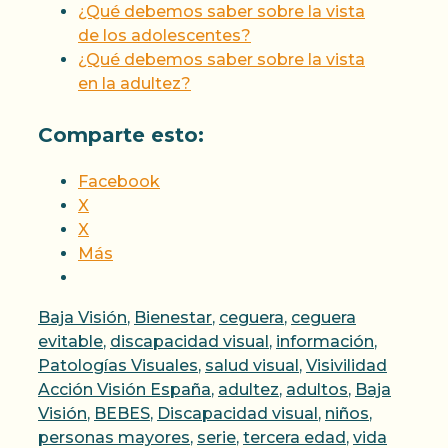
¿Qué debemos saber sobre la vista
de los adolescentes?
¿Qué debemos saber sobre la vista
en la adultez?
Comparte esto:
Facebook
X
X
Más
Categorías
Baja Visión
,
Bienestar
,
ceguera
,
ceguera
evitable
,
discapacidad visual
,
información
,
Etiquet
Patologías Visuales
,
salud visual
,
Visivilidad
Acción Visión España
,
adultez
,
adultos
,
Baja
Visión
,
BEBES
,
Discapacidad visual
,
niños
,
personas mayores
,
serie
,
tercera edad
,
vida