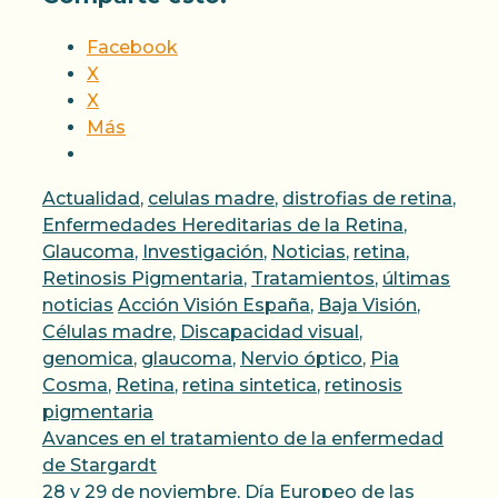
Facebook
X
X
Más
Categorías
Actualidad
,
celulas madre
,
distrofias de retina
,
Enfermedades Hereditarias de la Retina
,
Glaucoma
,
Investigación
,
Noticias
,
retina
,
Retinosis Pigmentaria
,
Tratamientos
,
últimas
Etiquetas
noticias
Acción Visión España
,
Baja Visión
,
Células madre
,
Discapacidad visual
,
genomica
,
glaucoma
,
Nervio óptico
,
Pia
Cosma
,
Retina
,
retina sintetica
,
retinosis
pigmentaria
Avances en el tratamiento de la enfermedad
de Stargardt
28 y 29 de noviembre, Día Europeo de las