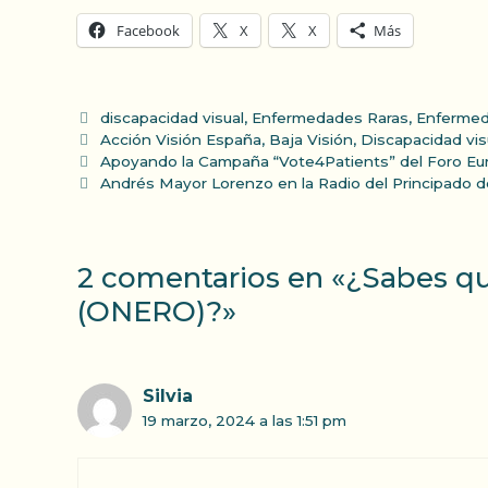
Facebook
X
X
Más
Categorías
discapacidad visual
,
Enfermedades Raras
,
Enfermed
Etiquetas
Acción Visión España
,
Baja Visión
,
Discapacidad vis
Apoyando la Campaña “Vote4Patients” del Foro Eu
Andrés Mayor Lorenzo en la Radio del Principado d
2 comentarios en «¿Sabes qu
(ONERO)?»
Silvia
19 marzo, 2024 a las 1:51 pm