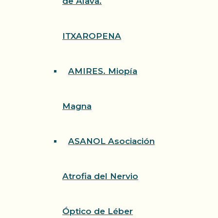
de Álava.
ITXAROPENA
AMIRES. Miopía
Magna
ASANOL Asociación
Atrofia del Nervio
Óptico de Léber