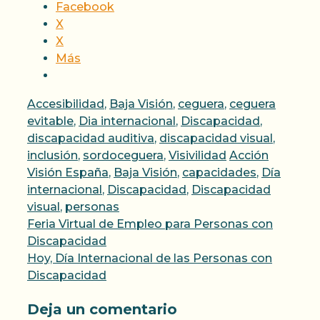
Facebook
X
X
Más
Categorías
Accesibilidad
,
Baja Visión
,
ceguera
,
ceguera
evitable
,
Dia internacional
,
Discapacidad
,
discapacidad auditiva
,
discapacidad visual
,
Etiquetas
inclusión
,
sordoceguera
,
Visivilidad
Acción
Visión España
,
Baja Visión
,
capacidades
,
Día
internacional
,
Discapacidad
,
Discapacidad
visual
,
personas
Feria Virtual de Empleo para Personas con
Discapacidad
Hoy, Día Internacional de las Personas con
Discapacidad
Deja un comentario