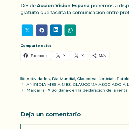
Desde
Acción Visión España
ponemos a dispo
gratuito que facilita la comunicación entre pro
Comparte esto:
Facebook
X
X
Más
Categorías
Actividades
,
Día Mundial
,
Glaucoma
,
Noticias
,
Patolo
ANIRIDIA MES A MES: GLAUCOMA ASOCIADO A LA
Marcar la «X Solidaria»; en la declaración de la rent
Deja un comentario
Comentario