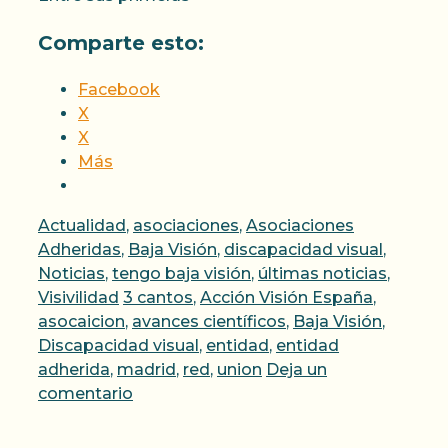
Comparte esto:
Facebook
X
X
Más
Categorías
Actualidad
,
asociaciones
,
Asociaciones
Adheridas
,
Baja Visión
,
discapacidad visual
,
Noticias
,
tengo baja visión
,
últimas noticias
,
Etiquetas
Visivilidad
3 cantos
,
Acción Visión España
,
asocaicion
,
avances científicos
,
Baja Visión
,
Discapacidad visual
,
entidad
,
entidad
adherida
,
madrid
,
red
,
union
Deja un
comentario