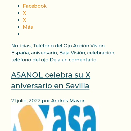
Facebook
X
X
Más
Categorías
Etiquetas
Noticias
,
Teléfono del Ojo
Acción Visión
España
,
aniversario
,
Baja Visión
,
celebración
,
teléfono del ojo
Deja un comentario
ASANOL celebra su X
aniversario en Sevilla
21 julio, 2022
por
Andrés Mayor