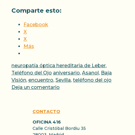
Comparte esto:
Facebook
X
X
Más
Categorías
neuropatía óptica hereditaria de Leber
,
Etiquetas
Teléfono del Ojo
aniversario
,
Asanol
,
Baja
Visión
,
encuentro
,
Sevilla
,
teléfono del ojo
Deja un comentario
CONTACTO
OFICINA 416
Calle Cristóbal Bordiu 35
28003, Madrid.