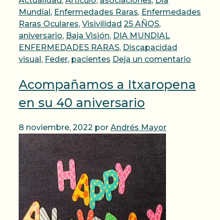
Actualidad
,
Artículo
,
asociaciones
,
Día
Mundial
,
Enfermedades Raras
,
Enfermedades
Etiquetas
Raras Oculares
,
Visivilidad
25 AÑOS
,
aniversario
,
Baja Visión
,
DIA MUNDIAL
ENFERMEDADES RARAS
,
Discapacidad
visual
,
Feder
,
pacientes
Deja un comentario
Acompañamos a Itxaropena
en su 40 aniversario
8 noviembre, 2022
por
Andrés Mayor