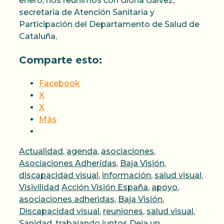
enero, nos reunimos con Gloria Gálvez,
secretaria de Atención Sanitaria y
Participación del Departamento de Salud de
Cataluña,
Comparte esto:
Facebook
X
X
Más
Categorías
Actualidad
,
agenda
,
asociaciones
,
Asociaciones Adheridas
,
Baja Visión
,
discapacidad visual
,
información
,
salud visual
,
Etiquetas
Visivilidad
Acción Visión España
,
apoyo
,
asociaciones adheridas
,
Baja Visión
,
Discapacidad visual
,
reuniones
,
salud visual
,
Sanidad
,
trabajando juntos
Deja un