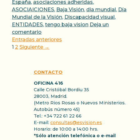
España
,
asociaciones adheridas
,
ASOCIAICIONES
,
Baja Visión
,
dia mundial
,
Día
Mundial de la Visión
,
Discapacidad visual
,
ENTIDADES
,
tengo baja vision
Deja un
comentario
Entradas anteriores
Página
Página
1
2
Siguiente
→
CONTACTO
OFICINA 416
Calle Cristóbal Bordiu 35
28003, Madrid.
(Metro Rios Rosas o Nuevos Ministerios.
Autobús número 45)
Tel.: +34 722 61 22 66
E-mail:
consultas@esvision.es
Horario: de 10:00 a 14:00 hrs.
*Sólo atención telefónica o e-mail