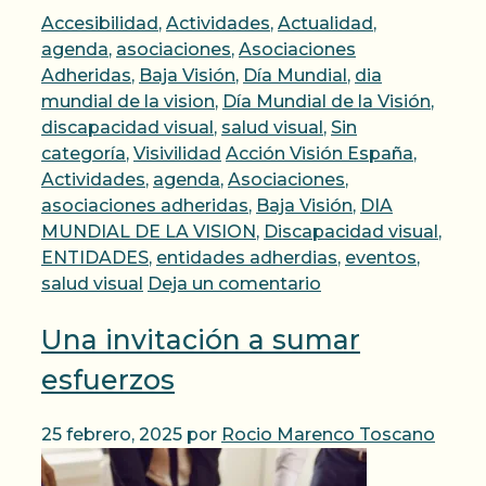
Categorías
Accesibilidad
,
Actividades
,
Actualidad
,
agenda
,
asociaciones
,
Asociaciones
Adheridas
,
Baja Visión
,
Día Mundial
,
dia
mundial de la vision
,
Día Mundial de la Visión
,
discapacidad visual
,
salud visual
,
Sin
Etiquetas
categoría
,
Visivilidad
Acción Visión España
,
Actividades
,
agenda
,
Asociaciones
,
asociaciones adheridas
,
Baja Visión
,
DIA
MUNDIAL DE LA VISION
,
Discapacidad visual
,
ENTIDADES
,
entidades adherdias
,
eventos
,
salud visual
Deja un comentario
Una invitación a sumar
esfuerzos
25 febrero, 2025
por
Rocio Marenco Toscano