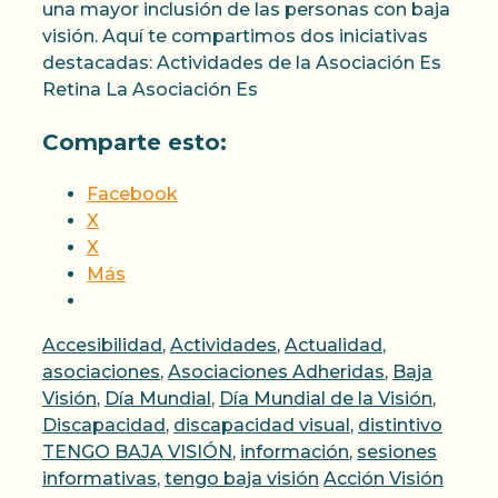
una mayor inclusión de las personas con baja
visión. Aquí te compartimos dos iniciativas
destacadas: Actividades de la Asociación Es
Retina La Asociación Es
Comparte esto:
Facebook
X
X
Más
Categorías
Accesibilidad
,
Actividades
,
Actualidad
,
asociaciones
,
Asociaciones Adheridas
,
Baja
Visión
,
Día Mundial
,
Día Mundial de la Visión
,
Discapacidad
,
discapacidad visual
,
distintivo
TENGO BAJA VISIÓN
,
información
,
sesiones
Etiquetas
informativas
,
tengo baja visión
Acción Visión