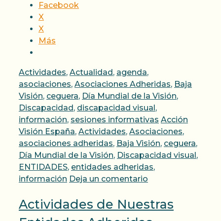
Facebook
X
X
Más
Categorías
Actividades
,
Actualidad
,
agenda
,
asociaciones
,
Asociaciones Adheridas
,
Baja
Visión
,
ceguera
,
Día Mundial de la Visión
,
Discapacidad
,
discapacidad visual
,
Etiquetas
información
,
sesiones informativas
Acción
Visión España
,
Actividades
,
Asociaciones
,
asociaciones adheridas
,
Baja Visión
,
ceguera
,
Día Mundial de la Visión
,
Discapacidad visual
,
ENTIDADES
,
entidades adheridas
,
información
Deja un comentario
Actividades de Nuestras