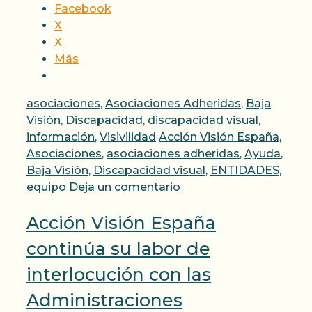
Facebook
X
X
Más
Categorías
asociaciones
,
Asociaciones Adheridas
,
Baja
Visión
,
Discapacidad
,
discapacidad visual
,
Etiquetas
información
,
Visivilidad
Acción Visión España
,
Asociaciones
,
asociaciones adheridas
,
Ayuda
,
Baja Visión
,
Discapacidad visual
,
ENTIDADES
,
equipo
Deja un comentario
Acción Visión España
continúa su labor de
interlocución con las
Administraciones