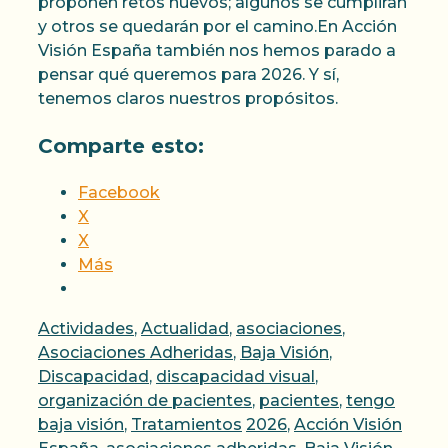
proponen retos nuevos; algunos se cumplirán
y otros se quedarán por el camino.En Acción
Visión España también nos hemos parado a
pensar qué queremos para 2026. Y sí,
tenemos claros nuestros propósitos.
Comparte esto:
Facebook
X
X
Más
Categorías
Actividades
,
Actualidad
,
asociaciones
,
Asociaciones Adheridas
,
Baja Visión
,
Discapacidad
,
discapacidad visual
,
organización de pacientes
,
pacientes
,
tengo
Etiquetas
baja visión
,
Tratamientos
2026
,
Acción Visión