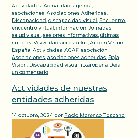
Categorías
Actividades
,
Actualidad
,
agenda
,
asociaciones
,
Asociaciones Adheridas
,
Discapacidad
,
discapacidad visual
,
Encuentro
,
encuentro virtual
,
información
,
Jornadas
,
salud visual
,
sesiones informativas
,
últimas
Etiquetas
noticias
,
Visivilidad
accesdeluz
,
Acción Visión
España
,
Actividades
,
AGAF
,
asociación
,
Asociaciones
,
asociaciones adheridas
,
Baja
Visión
,
Discapacidad visual
,
itxaropena
Deja
un comentario
Actividades de nuestras
entidades adheridas
14 octubre, 2024
por
Rocio Marenco Toscano