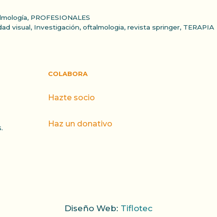
lmología
,
PROFESIONALES
ad visual
,
Investigación
,
oftalmologia
,
revista springer
,
TERAPIA
COLABORA
Hazte socio
Haz un donativo
.
Diseño Web:
Tiflotec