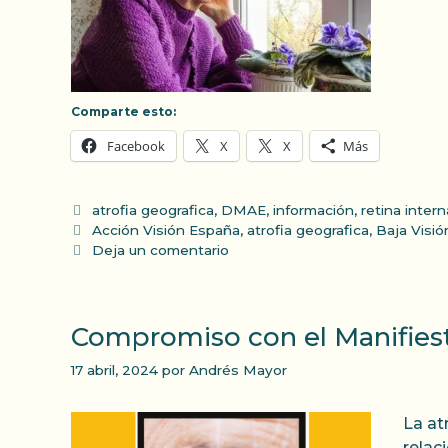
Comparte esto:
Facebook
X
X
Más
Categorías
atrofia geografica
,
DMAE
,
información
,
retina intern
Etiquetas
Acción Visión España
,
atrofia geografica
,
Baja Visió
Deja un comentario
Compromiso con el Manifiest
17 abril, 2024
por
Andrés Mayor
La at
relac