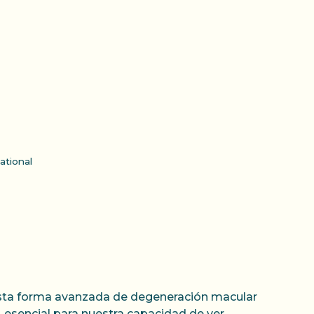
ational
 Esta forma avanzada de degeneración macular
, esencial para nuestra capacidad de ver