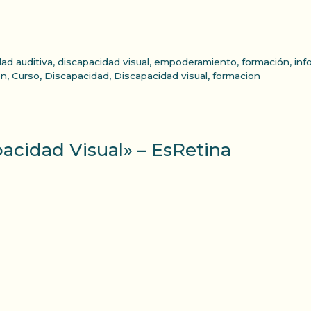
ad auditiva
,
discapacidad visual
,
empoderamiento
,
formación
,
inf
ón
,
Curso
,
Discapacidad
,
Discapacidad visual
,
formacion
acidad Visual» – EsRetina