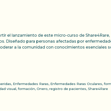
r el lanzamiento de este micro-curso de Share4Rare, e
os. Diseñado para personas afectadas por enfermedades
oderar a la comunidad con conocimientos esenciales so
eridas
,
Enfermedades Raras
,
Enfermedades Raras Oculares
,
for
dad visual
,
formación
,
Onero
,
registro de pacientes
,
Share4Rare