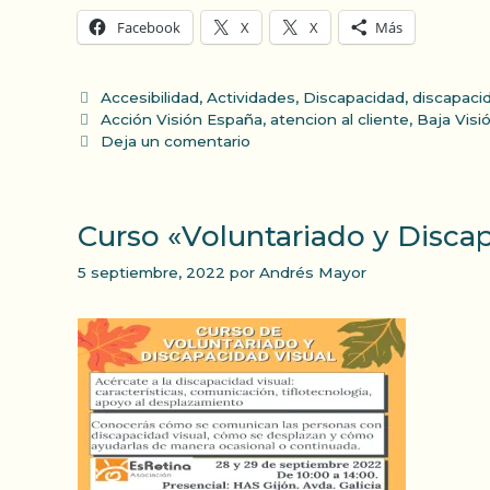
Facebook
X
X
Más
Categorías
Accesibilidad
,
Actividades
,
Discapacidad
,
discapacid
Etiquetas
Acción Visión España
,
atencion al cliente
,
Baja Visi
Deja un comentario
Curso «Voluntariado y Discap
5 septiembre, 2022
por
Andrés Mayor