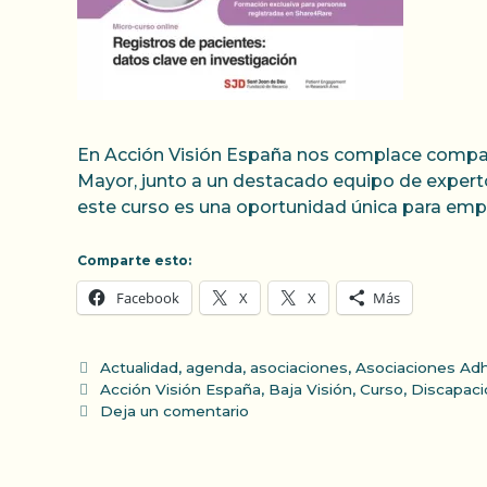
En Acción Visión España nos complace comparti
Mayor, junto a un destacado equipo de expert
este curso es una oportunidad única para emp
Comparte esto:
Facebook
X
X
Más
Categorías
Actualidad
,
agenda
,
asociaciones
,
Asociaciones Adh
Etiquetas
Acción Visión España
,
Baja Visión
,
Curso
,
Discapaci
Deja un comentario