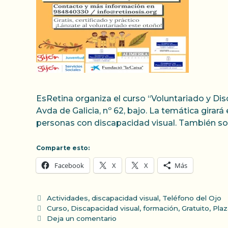
EsRetina organiza el curso “Voluntariado y Dis
Avda de Galicia, nº 62, bajo. La temática girar
personas con discapacidad visual. También so
Comparte esto:
Facebook
X
X
Más
Categorías
Actividades
,
discapacidad visual
,
Teléfono del Ojo
Etiquetas
Curso
,
Discapacidad visual
,
formación
,
Gratuito
,
Plaz
Deja un comentario