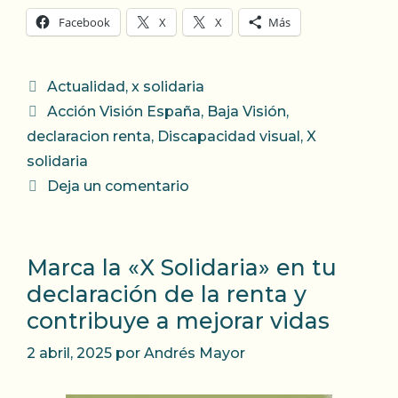
Facebook
X
X
Más
Categorías
Actualidad
,
x solidaria
Etiquetas
Acción Visión España
,
Baja Visión
,
declaracion renta
,
Discapacidad visual
,
X
solidaria
Deja un comentario
Marca la «X Solidaria» en tu
declaración de la renta y
contribuye a mejorar vidas
2 abril, 2025
por
Andrés Mayor