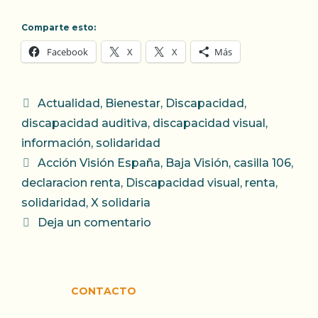
Comparte esto:
Facebook
X
X
Más
Categorías
Actualidad
,
Bienestar
,
Discapacidad
,
discapacidad auditiva
,
discapacidad visual
,
información
,
solidaridad
Etiquetas
Acción Visión España
,
Baja Visión
,
casilla 106
,
declaracion renta
,
Discapacidad visual
,
renta
,
solidaridad
,
X solidaria
Deja un comentario
CONTACTO