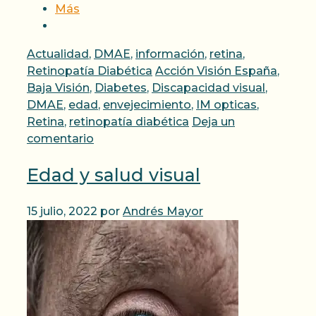
Más
Categorías
Actualidad
,
DMAE
,
información
,
retina
,
Etiquetas
Retinopatía Diabética
Acción Visión España
,
Baja Visión
,
Diabetes
,
Discapacidad visual
,
DMAE
,
edad
,
envejecimiento
,
IM opticas
,
Retina
,
retinopatía diabética
Deja un
comentario
Edad y salud visual
15 julio, 2022
por
Andrés Mayor