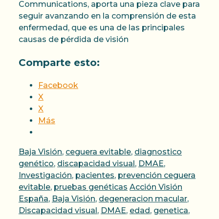
Communications, aporta una pieza clave para
seguir avanzando en la comprensión de esta
enfermedad, que es una de las principales
causas de pérdida de visión
Comparte esto:
Facebook
X
X
Más
Categorías
Baja Visión
,
ceguera evitable
,
diagnostico
genético
,
discapacidad visual
,
DMAE
,
Investigación
,
pacientes
,
prevención ceguera
Etiquetas
evitable
,
pruebas genéticas
Acción Visión
España
,
Baja Visión
,
degeneracion macular
,
Discapacidad visual
,
DMAE
,
edad
,
genetica
,