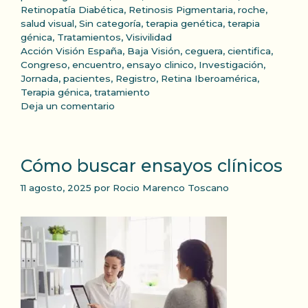
Retinopatía Diabética
,
Retinosis Pigmentaria
,
roche
,
salud visual
,
Sin categoría
,
terapia genética
,
terapia
génica
,
Tratamientos
,
Visivilidad
Etiquetas
Acción Visión España
,
Baja Visión
,
ceguera
,
cientifica
,
Congreso
,
encuentro
,
ensayo clinico
,
Investigación
,
Jornada
,
pacientes
,
Registro
,
Retina Iberoamérica
,
Terapia génica
,
tratamiento
Deja un comentario
Cómo buscar ensayos clínicos
11 agosto, 2025
por
Rocio Marenco Toscano