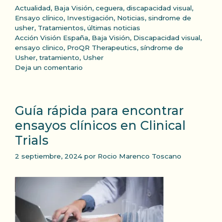
Categorías
Actualidad
,
Baja Visión
,
ceguera
,
discapacidad visual
,
Ensayo clínico
,
Investigación
,
Noticias
,
sindrome de
usher
,
Tratamientos
,
últimas noticias
Etiquetas
Acción Visión España
,
Baja Visión
,
Discapacidad visual
,
ensayo clinico
,
ProQR Therapeutics
,
síndrome de
Usher
,
tratamiento
,
Usher
Deja un comentario
Guía rápida para encontrar
ensayos clínicos en Clinical
Trials
2 septiembre, 2024
por
Rocio Marenco Toscano