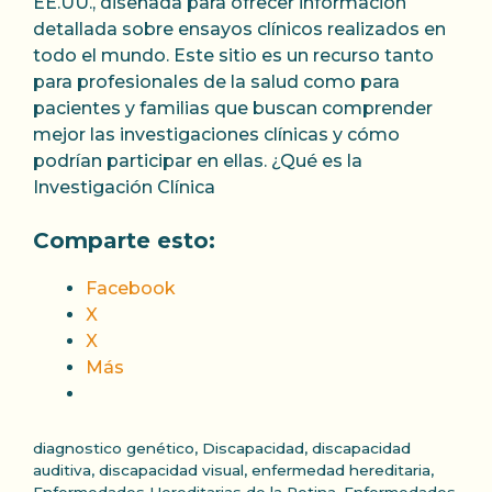
EE.UU., diseñada para ofrecer información
detallada sobre ensayos clínicos realizados en
todo el mundo. Este sitio es un recurso tanto
para profesionales de la salud como para
pacientes y familias que buscan comprender
mejor las investigaciones clínicas y cómo
podrían participar en ellas. ¿Qué es la
Investigación Clínica
Comparte esto:
Facebook
X
X
Más
Categorías
diagnostico genético
,
Discapacidad
,
discapacidad
auditiva
,
discapacidad visual
,
enfermedad hereditaria
,