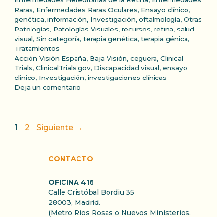
Enfermedades Hereditarias de la Retina
,
Enfermedades
Raras
,
Enfermedades Raras Oculares
,
Ensayo clínico
,
genética
,
información
,
Investigación
,
oftalmología
,
Otras
Patologías
,
Patologías Visuales
,
recursos
,
retina
,
salud
visual
,
Sin categoría
,
terapia genética
,
terapia génica
,
Tratamientos
Etiquetas
Acción Visión España
,
Baja Visión
,
ceguera
,
Clinical
Trials
,
ClinicalTrials.gov
,
Discapacidad visual
,
ensayo
clinico
,
Investigación
,
investigaciones clínicas
Deja un comentario
Página
Página
1
2
Siguiente
→
CONTACTO
OFICINA 416
Calle Cristóbal Bordiu 35
28003, Madrid.
(Metro Rios Rosas o Nuevos Ministerios.