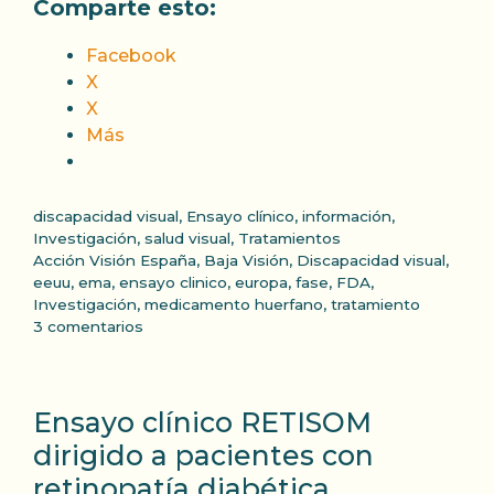
Comparte esto:
Facebook
X
X
Más
Categorías
discapacidad visual
,
Ensayo clínico
,
información
,
Investigación
,
salud visual
,
Tratamientos
Etiquetas
Acción Visión España
,
Baja Visión
,
Discapacidad visual
,
eeuu
,
ema
,
ensayo clinico
,
europa
,
fase
,
FDA
,
Investigación
,
medicamento huerfano
,
tratamiento
3 comentarios
Ensayo clínico RETISOM
dirigido a pacientes con
retinopatía diabética