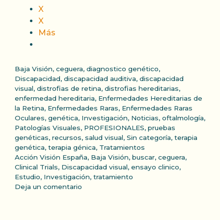
X
X
Más
Categorías
Baja Visión
,
ceguera
,
diagnostico genético
,
Discapacidad
,
discapacidad auditiva
,
discapacidad
visual
,
distrofias de retina
,
distrofias hereditarias
,
enfermedad hereditaria
,
Enfermedades Hereditarias de
la Retina
,
Enfermedades Raras
,
Enfermedades Raras
Oculares
,
genética
,
Investigación
,
Noticias
,
oftalmología
,
Patologías Visuales
,
PROFESIONALES
,
pruebas
genéticas
,
recursos
,
salud visual
,
Sin categoría
,
terapia
genética
,
terapia génica
,
Tratamientos
Etiquetas
Acción Visión España
,
Baja Visión
,
buscar
,
ceguera
,
Clinical Trials
,
Discapacidad visual
,
ensayo clinico
,
Estudio
,
Investigación
,
tratamiento
Deja un comentario