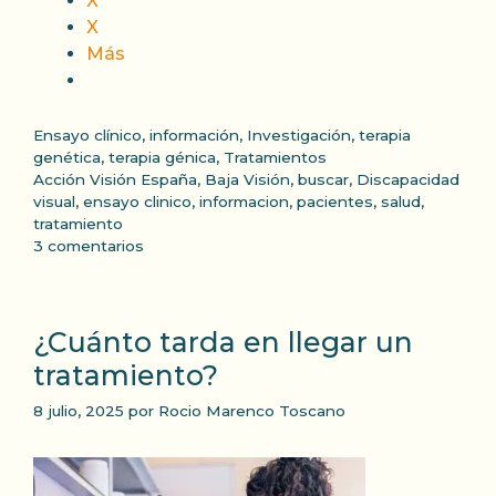
X
X
Más
Categorías
Ensayo clínico
,
información
,
Investigación
,
terapia
genética
,
terapia génica
,
Tratamientos
Etiquetas
Acción Visión España
,
Baja Visión
,
buscar
,
Discapacidad
visual
,
ensayo clinico
,
informacion
,
pacientes
,
salud
,
tratamiento
3 comentarios
¿Cuánto tarda en llegar un
tratamiento?
8 julio, 2025
por
Rocio Marenco Toscano