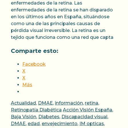
enfermedades de la retina. Las
enfermedades de la retina se han disparado
en los últimos años en España, situándose
como una de las principales causas de
pérdida visual irreversible. La retina es un
tejido que funciona como una red que capta
Comparte esto:
Facebook
X
X
Más
Categorías
Actualidad
,
DMAE
,
información
,
retina
,
Etiquetas
Retinopatía Diabética
Acción Visión España
,
Baja Visión
,
Diabetes
,
Discapacidad visual
,
DMAE
,
edad
,
envejecimiento
,
IM opticas
,