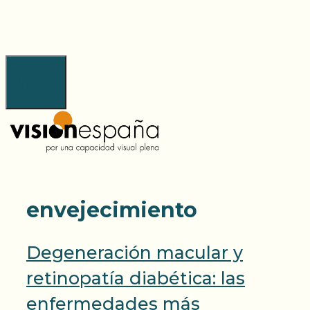
Saltar
al
contenido
Menú
envejecimiento
Degeneración macular y
retinopatía diabética: las
enfermedades más