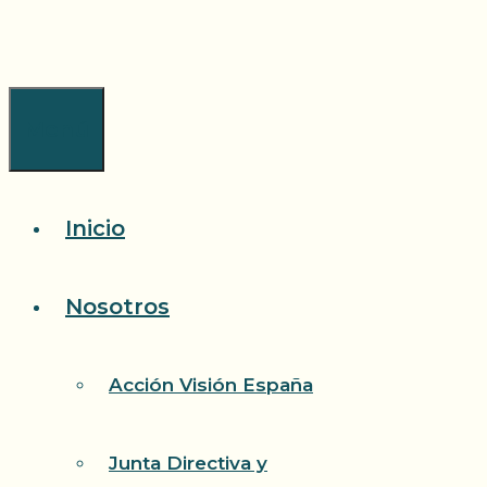
Saltar
al
contenido
Menú
Inicio
Nosotros
Acción Visión España
Junta Directiva y