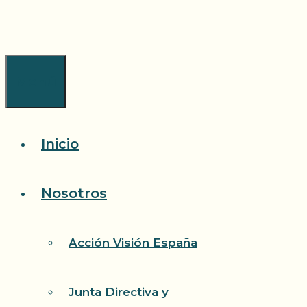
Saltar
al
contenido
Menú
Inicio
Nosotros
Acción Visión España
Junta Directiva y