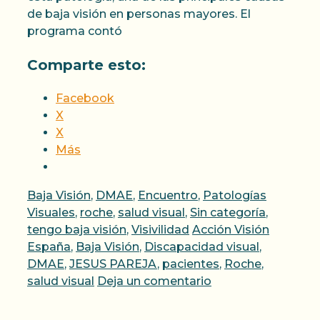
de baja visión en personas mayores. El
programa contó
Comparte esto:
Facebook
X
X
Más
Categorías
Baja Visión
,
DMAE
,
Encuentro
,
Patologías
Visuales
,
roche
,
salud visual
,
Sin categoría
,
Etiquetas
tengo baja visión
,
Visivilidad
Acción Visión
España
,
Baja Visión
,
Discapacidad visual
,
DMAE
,
JESUS PAREJA
,
pacientes
,
Roche
,
salud visual
Deja un comentario