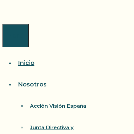
Saltar
al
contenido
Menú
Inicio
Nosotros
Acción Visión España
Junta Directiva y