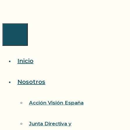
Saltar
al
contenido
Menú
Inicio
Nosotros
Acción Visión España
Junta Directiva y