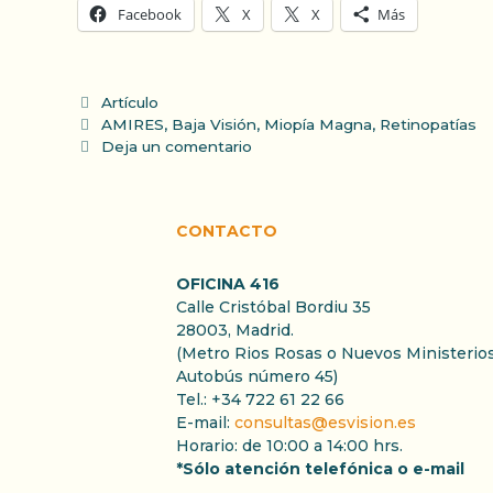
Facebook
X
X
Más
Categorías
Artículo
Etiquetas
AMIRES
,
Baja Visión
,
Miopía Magna
,
Retinopatías
Deja un comentario
CONTACTO
OFICINA 416
Calle Cristóbal Bordiu 35
28003, Madrid.
(Metro Rios Rosas o Nuevos Ministerios
Autobús número 45)
Tel.: +34 722 61 22 66
E-mail:
consultas@esvision.es
Horario: de 10:00 a 14:00 hrs.
*Sólo atención telefónica o e-mail