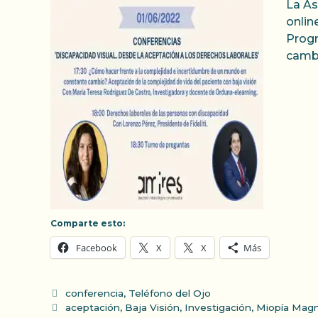
La As
onlin
Progr
cambi
Comparte esto:
Facebook
X
X
Más
Categorías
conferencia
,
Teléfono del Ojo
Etiquetas
aceptación
,
Baja Visión
,
Investigación
,
Miopía Mag