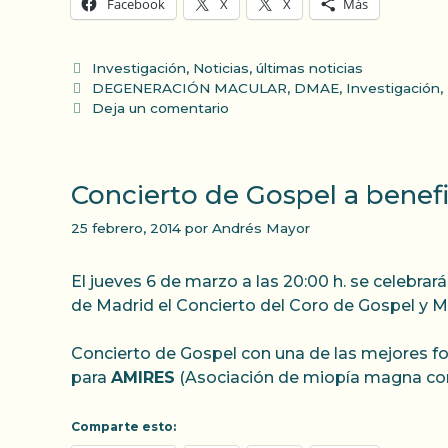
Facebook
X
X
Más
Categorías
Investigación
,
Noticias
,
últimas noticias
Etiquetas
DEGENERACIÓN MACULAR
,
DMAE
,
Investigación
,
Deja un comentario
Concierto de Gospel a bene
25 febrero, 2014
por
Andrés Mayor
El jueves 6 de marzo a las 20:00 h. se celebra
de Madrid el Concierto del Coro de Gospel y
Concierto de Gospel con una de las mejores fo
para
AMIRES
(Asociación de miopía magna con 
Comparte esto: