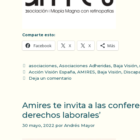
Comparte esto:
Facebook
X
X
Más
Categorías
asociaciones
,
Asociaciones Adheridas
,
Baja Visión
,
Etiquetas
Acción Visión España
,
AMIRES
,
Baja Visión
,
Discapa
Deja un comentario
Amires te invita a las confe
derechos laborales’
30 mayo, 2022
por
Andrés Mayor