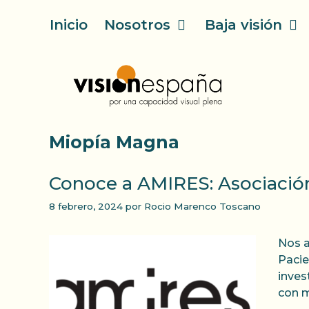
Saltar
Inicio
Nosotros
Baja visión
al
contenido
Miopía Magna
Conoce a AMIRES: Asociació
8 febrero, 2024
por
Rocio Marenco Toscano
Nos a
Pacie
inves
con m