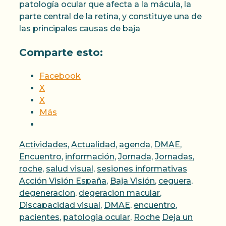
patología ocular que afecta a la mácula, la
parte central de la retina, y constituye una de
las principales causas de baja
Comparte esto:
Facebook
X
X
Más
Categorías
Actividades
,
Actualidad
,
agenda
,
DMAE
,
Encuentro
,
información
,
Jornada
,
Jornadas
,
Etiqueta
roche
,
salud visual
,
sesiones informativas
Acción Visión España
,
Baja Visión
,
ceguera
,
degeneracion
,
degeracion macular
,
Discapacidad visual
,
DMAE
,
encuentro
,
pacientes
,
patologia ocular
,
Roche
Deja un