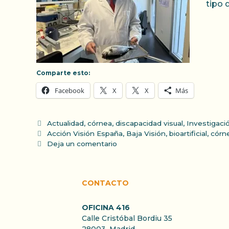
tipo 
Comparte esto:
Facebook
X
X
Más
Categorías
Actualidad
,
córnea
,
discapacidad visual
,
Investigaci
Etiquetas
Acción Visión España
,
Baja Visión
,
bioartificial
,
córn
Deja un comentario
CONTACTO
OFICINA 416
Calle Cristóbal Bordiu 35