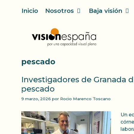
Saltar
Inicio
Nosotros
Baja visión
al
contenido
pescado
Investigadores de Granada de
pescado
9 marzo, 2026
por
Rocio Marenco Toscano
Un eq
córne
labor