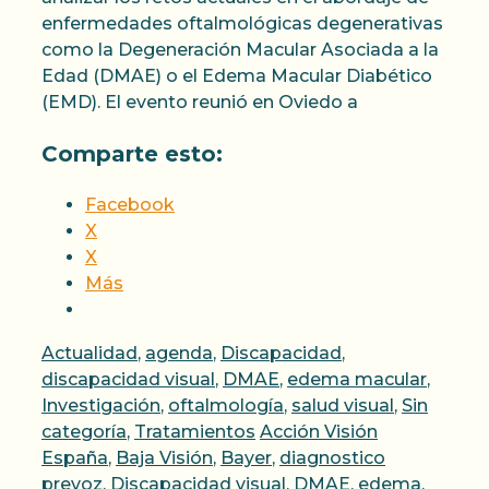
enfermedades oftalmológicas degenerativas
como la Degeneración Macular Asociada a la
Edad (DMAE) o el Edema Macular Diabético
(EMD). El evento reunió en Oviedo a
Comparte esto:
Facebook
X
X
Más
Categorías
Actualidad
,
agenda
,
Discapacidad
,
discapacidad visual
,
DMAE
,
edema macular
,
Investigación
,
oftalmología
,
salud visual
,
Sin
Etiquetas
categoría
,
Tratamientos
Acción Visión
España
,
Baja Visión
,
Bayer
,
diagnostico
prevoz
,
Discapacidad visual
,
DMAE
,
edema
,