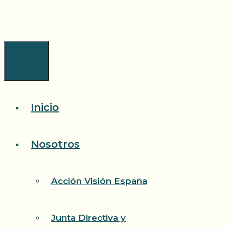
Saltar
al
contenido
Menú
Inicio
Nosotros
Acción Visión España
Junta Directiva y